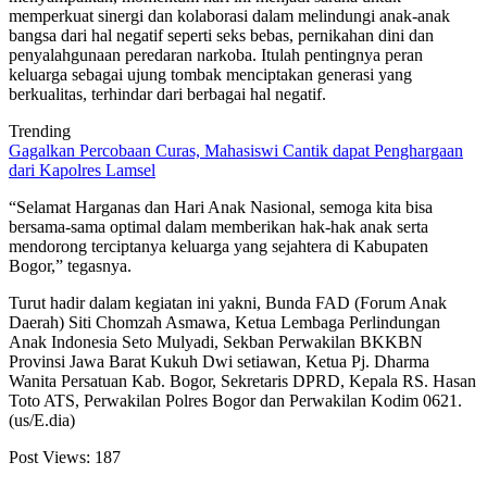
memperkuat sinergi dan kolaborasi dalam melindungi anak-anak
bangsa dari hal negatif seperti seks bebas, pernikahan dini dan
penyalahgunaan peredaran narkoba. Itulah pentingnya peran
keluarga sebagai ujung tombak menciptakan generasi yang
berkualitas, terhindar dari berbagai hal negatif.
Trending
Gagalkan Percobaan Curas, Mahasiswi Cantik dapat Penghargaan
dari Kapolres Lamsel
“Selamat Harganas dan Hari Anak Nasional, semoga kita bisa
bersama-sama optimal dalam memberikan hak-hak anak serta
mendorong terciptanya keluarga yang sejahtera di Kabupaten
Bogor,” tegasnya.
Turut hadir dalam kegiatan ini yakni, Bunda FAD (Forum Anak
Daerah) Siti Chomzah Asmawa, Ketua Lembaga Perlindungan
Anak Indonesia Seto Mulyadi, Sekban Perwakilan BKKBN
Provinsi Jawa Barat Kukuh Dwi setiawan, Ketua Pj. Dharma
Wanita Persatuan Kab. Bogor, Sekretaris DPRD, Kepala RS. Hasan
Toto ATS, Perwakilan Polres Bogor dan Perwakilan Kodim 0621.
(us/E.dia)
Post Views:
187