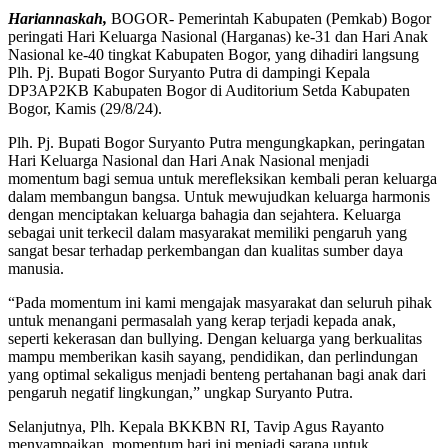
Hariannaskah,
BOGOR- Pemerintah Kabupaten (Pemkab) Bogor
peringati Hari Keluarga Nasional (Harganas) ke-31 dan Hari Anak
Nasional ke-40 tingkat Kabupaten Bogor, yang dihadiri langsung
Plh. Pj. Bupati Bogor Suryanto Putra di dampingi Kepala
DP3AP2KB Kabupaten Bogor di Auditorium Setda Kabupaten
Bogor, Kamis (29/8/24).
Plh. Pj. Bupati Bogor Suryanto Putra mengungkapkan, peringatan
Hari Keluarga Nasional dan Hari Anak Nasional menjadi
momentum bagi semua untuk merefleksikan kembali peran keluarga
dalam membangun bangsa. Untuk mewujudkan keluarga harmonis
dengan menciptakan keluarga bahagia dan sejahtera. Keluarga
sebagai unit terkecil dalam masyarakat memiliki pengaruh yang
sangat besar terhadap perkembangan dan kualitas sumber daya
manusia.
“Pada momentum ini kami mengajak masyarakat dan seluruh pihak
untuk menangani permasalah yang kerap terjadi kepada anak,
seperti kekerasan dan bullying. Dengan keluarga yang berkualitas
mampu memberikan kasih sayang, pendidikan, dan perlindungan
yang optimal sekaligus menjadi benteng pertahanan bagi anak dari
pengaruh negatif lingkungan,” ungkap Suryanto Putra.
Selanjutnya, Plh. Kepala BKKBN RI, Tavip Agus Rayanto
menyampaikan, momentum hari ini menjadi sarana untuk