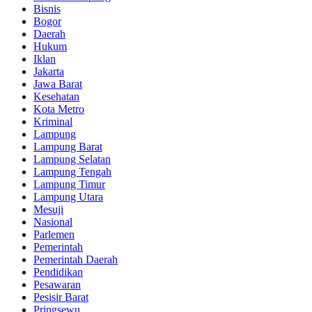
Bisnis
Bogor
Daerah
Hukum
Iklan
Jakarta
Jawa Barat
Kesehatan
Kota Metro
Kriminal
Lampung
Lampung Barat
Lampung Selatan
Lampung Tengah
Lampung Timur
Lampung Utara
Mesuji
Nasional
Parlemen
Pemerintah
Pemerintah Daerah
Pendidikan
Pesawaran
Pesisir Barat
Pringsewu