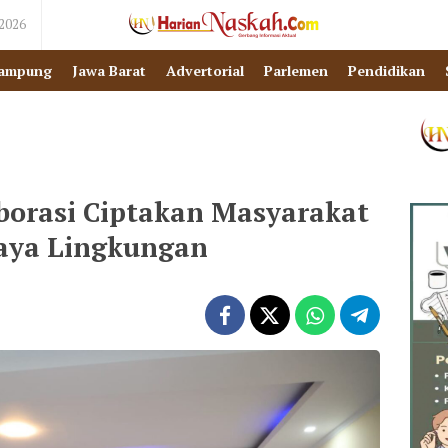
 2026
ampung
Jawa Barat
Advertorial
Parlemen
Pendidikan
borasi Ciptakan Masyarakat
aya Lingkungan