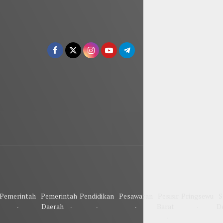
Pemerintah
Pemerintah
Pendidikan
Pesawaran
Pesisir
Pringsewu
S
Daerah
Barat
D