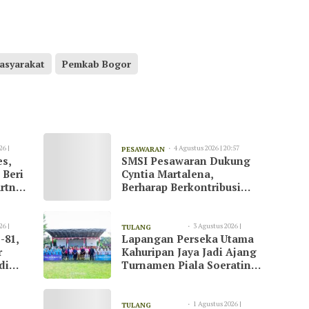
asyarakat
Pemkab Bogor
26 |
4 Agustus 2026 | 20:57
PESAWARAN
es,
SMSI Pesawaran Dukung
 Beri
Cyntia Martalena,
rtner
Berharap Berkontribusi
ah
untuk KNMP Pesawaran
26 |
3 Agustus 2026 |
TULANG
-81,
Lapangan Perseka Utama
13:09
BAWANG
r
Kahuripan Jaya Jadi Ajang
di
Turnamen Piala Soeratin
at
di Tulang Bawang
1 Agustus 2026 |
TULANG