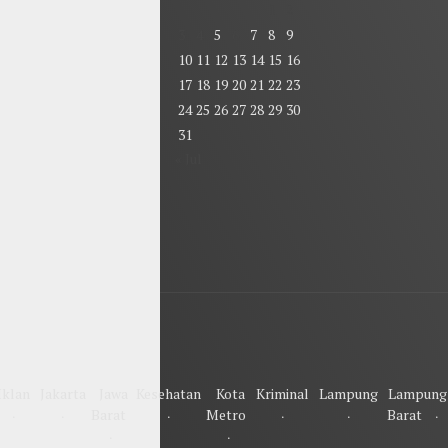
1
2
3
4
5
6
7
8
9
10
11
12
13
14
15
16
17
18
19
20
21
22
23
24
25
26
27
28
29
30
31
« Jul
Iklan
Jakarta
Jawa
Kesehatan
Kota
Kriminal
Lampung
Lampung
Barat
Metro
Barat