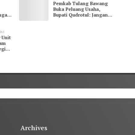
Pemkab Tulang Bawang
23:07
BAWANG
Buka Peluang Usaha,
ngani
Bupati Qudrotul: Jangan
Hanya Jadi Penonton
26 |
 Unit
kam
egi
Archives