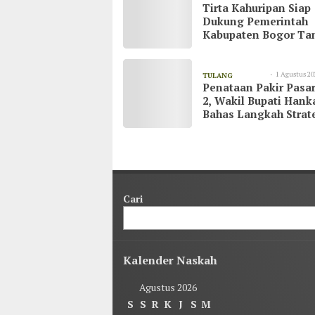
Tirta Kahuripan Siap
Dukung Pemerintah
Kabupaten Bogor Ta
Dampak Kemarau
1 Agustus 20
TULANG
Penataan Pakir Pasar
23:03
BAWANG
2, Wakil Bupati Han
Bahas Langkah Strat
demi Kenyamanan
Masyarakat
Cari
Kalender Naskah
Agustus 2026
S
S
R
K
J
S
M