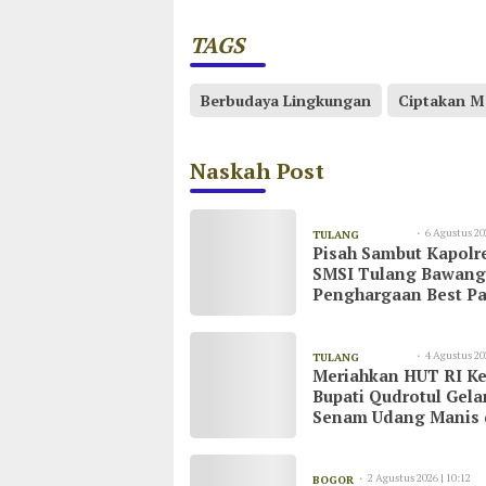
TAGS
Berbudaya Lingkungan
Ciptakan M
Naskah Post
6 Agustus 20
TULANG
Pisah Sambut Kapolr
08:55
BAWANG
SMSI Tulang Bawang
Penghargaan Best Pa
untuk AKBP Yuliansy
4 Agustus 20
TULANG
Meriahkan HUT RI Ke
20:51
BAWANG
Bupati Qudrotul Gela
Senam Udang Manis 
Kawasan Wisata Cak
Raya
2 Agustus 2026 | 10:12
BOGOR