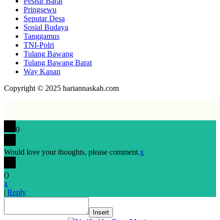
Pesisir Barat
Pringsewu
Seputar Desa
Sosial Budaya
Tanggamus
TNI-Polri
Tulang Bawang
Tulang Bawang Barat
Way Kanan
Copyright © 2025 hariannaskah.com
0
Would love your thoughts, please comment.
x
(
)
x
|
Reply
Insert