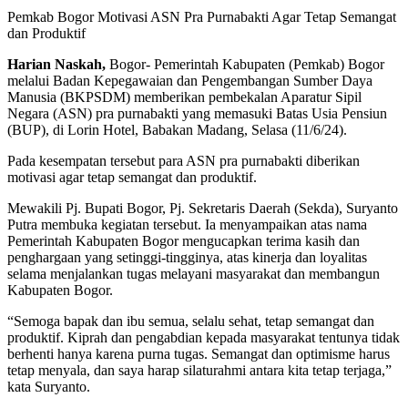
Pemkab Bogor Motivasi ASN Pra Purnabakti Agar Tetap Semangat
dan Produktif
Harian Naskah,
Bogor- Pemerintah Kabupaten (Pemkab) Bogor
melalui Badan Kepegawaian dan Pengembangan Sumber Daya
Manusia (BKPSDM) memberikan pembekalan Aparatur Sipil
Negara (ASN) pra purnabakti yang memasuki Batas Usia Pensiun
(BUP), di Lorin Hotel, Babakan Madang, Selasa (11/6/24).
Pada kesempatan tersebut para ASN pra purnabakti diberikan
motivasi agar tetap semangat dan produktif.
Mewakili Pj. Bupati Bogor, Pj. Sekretaris Daerah (Sekda), Suryanto
Putra membuka kegiatan tersebut. Ia menyampaikan atas nama
Pemerintah Kabupaten Bogor mengucapkan terima kasih dan
penghargaan yang setinggi-tingginya, atas kinerja dan loyalitas
selama menjalankan tugas melayani masyarakat dan membangun
Kabupaten Bogor.
“Semoga bapak dan ibu semua, selalu sehat, tetap semangat dan
produktif. Kiprah dan pengabdian kepada masyarakat tentunya tidak
berhenti hanya karena purna tugas. Semangat dan optimisme harus
tetap menyala, dan saya harap silaturahmi antara kita tetap terjaga,”
kata Suryanto.