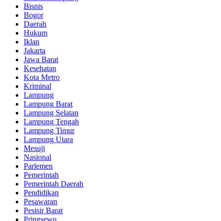
Bisnis
Bogor
Daerah
Hukum
Iklan
Jakarta
Jawa Barat
Kesehatan
Kota Metro
Kriminal
Lampung
Lampung Barat
Lampung Selatan
Lampung Tengah
Lampung Timur
Lampung Utara
Mesuji
Nasional
Parlemen
Pemerintah
Pemerintah Daerah
Pendidikan
Pesawaran
Pesisir Barat
Pringsewu