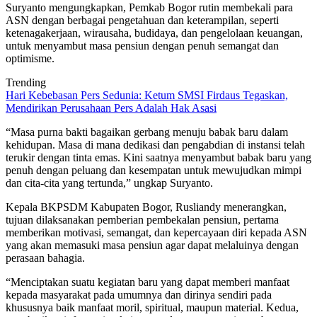
Suryanto mengungkapkan, Pemkab Bogor rutin membekali para
ASN dengan berbagai pengetahuan dan keterampilan, seperti
ketenagakerjaan, wirausaha, budidaya, dan pengelolaan keuangan,
untuk menyambut masa pensiun dengan penuh semangat dan
optimisme.
Trending
Hari Kebebasan Pers Sedunia: Ketum SMSI Firdaus Tegaskan,
Mendirikan Perusahaan Pers Adalah Hak Asasi
“Masa purna bakti bagaikan gerbang menuju babak baru dalam
kehidupan. Masa di mana dedikasi dan pengabdian di instansi telah
terukir dengan tinta emas. Kini saatnya menyambut babak baru yang
penuh dengan peluang dan kesempatan untuk mewujudkan mimpi
dan cita-cita yang tertunda,” ungkap Suryanto.
Kepala BKPSDM Kabupaten Bogor, Rusliandy menerangkan,
tujuan dilaksanakan pemberian pembekalan pensiun, pertama
memberikan motivasi, semangat, dan kepercayaan diri kepada ASN
yang akan memasuki masa pensiun agar dapat melaluinya dengan
perasaan bahagia.
“Menciptakan suatu kegiatan baru yang dapat memberi manfaat
kepada masyarakat pada umumnya dan dirinya sendiri pada
khususnya baik manfaat moril, spiritual, maupun material. Kedua,