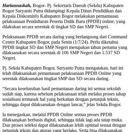
Hariannaskah,
Bogor- Pj. Sekretaris Daerah (Sekda) Kabupaten
Bogor Suryanto Putra didampingi Kepala Dinas Pendidikan dan
Kepala Diskominfo Kabupaten Bogor melakukan pemantauan
pelaksanaan Pendaftaran Peserta Didik Baru (PPDB) online, yang
dilakukan secara serentak di tingkat SD dan SMP Negeri.
Pelaksanaan PPDB secara daring yang berlangsung dari Command
Center Kabupaten Bogor, pada Senin (1/7/24). Perlu diketahui
PPDB tingkat SD dan SMP Negeri merupakan tahun pertama yang
dilaksanakan secara serentak di 106 SMP Negeri dan 1.537 SD
Negeri.
Pj. Sekda Kabupaten Bogor, Suryanto Putra mengatakan, hari ini
telah dilaksanakan pemantauan pelaksanaan PPDB Online yang
serentak dilaksanakan tingkat SMP dan SD secara daring.
“Secara keseluruhan hasil pemantauan daring ini semua sekolah
sudah siap, karena sebelum pelaksanaan telah melalui proses tahap
sosialisasi termasuk hal yang berkaitan dengan petunjuk teknis,
sehingga dapat dilaksanakan dengan lancar,” jelas Sekda Bogor.
Ia menegaskan, melalui PPDB Online semua proses PPDB
dilaksanakan berbasis digital, sehingga tidak lagi ada tatap muka.
Dan proses seleksi dapat dilaksanakan lebih optimal sesuai dengan
petunjuk teknis dan aturan yang berlaku. Serta bisa dilaksanakan