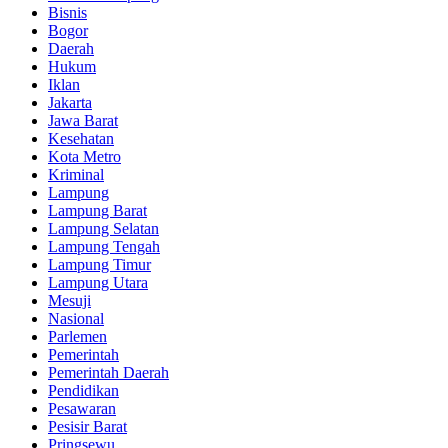
Bisnis
Bogor
Daerah
Hukum
Iklan
Jakarta
Jawa Barat
Kesehatan
Kota Metro
Kriminal
Lampung
Lampung Barat
Lampung Selatan
Lampung Tengah
Lampung Timur
Lampung Utara
Mesuji
Nasional
Parlemen
Pemerintah
Pemerintah Daerah
Pendidikan
Pesawaran
Pesisir Barat
Pringsewu