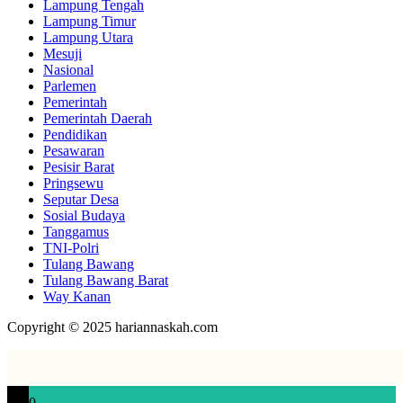
Lampung Tengah
Lampung Timur
Lampung Utara
Mesuji
Nasional
Parlemen
Pemerintah
Pemerintah Daerah
Pendidikan
Pesawaran
Pesisir Barat
Pringsewu
Seputar Desa
Sosial Budaya
Tanggamus
TNI-Polri
Tulang Bawang
Tulang Bawang Barat
Way Kanan
Copyright © 2025 hariannaskah.com
0