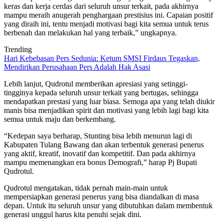
keras dan kerja cerdas dari seluruh unsur terkait, pada akhirnya
mampu meraih anugerah penghargaan prestisius ini. Capaian positif
yang diraih ini, tentu menjadi motivasi bagi kita semua untuk terus
berbenah dan melakukan hal yang terbaik,” ungkapnya.
Trending
Hari Kebebasan Pers Sedunia: Ketum SMSI Firdaus Tegaskan,
Mendirikan Perusahaan Pers Adalah Hak Asasi
Lebih lanjut, Qudrotul memberikan apresiasi yang setinggi-
tingginya kepada seluruh unsur terkait yang bertugas, sehingga
mendapatkan prestasi yang luar biasa. Semoga apa yang telah diukir
manis bisa menjadikan spirit dan motivasi yang lebih lagi bagi kita
semua untuk maju dan berkembang.
“Kedepan saya berharap, Stunting bisa lebih menurun lagi di
Kabupaten Tulang Bawang dan akan terbentuk generasi penerus
yang aktif, kreatif, inovatif dan kompetitif. Dan pada akhirnya
mampu memenangkan era bonus Demografi,” harap Pj Bupati
Qudrotul.
Qudrotul mengatakan, tidak pernah main-main untuk
mempersiapkan generasi penerus yang bisa diandalkan di masa
depan. Untuk itu seluruh unsur yang dibutuhkan dalam membentuk
generasi unggul harus kita penuhi sejak dini.