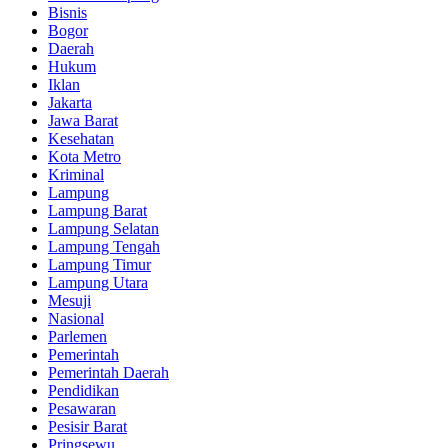
Bisnis
Bogor
Daerah
Hukum
Iklan
Jakarta
Jawa Barat
Kesehatan
Kota Metro
Kriminal
Lampung
Lampung Barat
Lampung Selatan
Lampung Tengah
Lampung Timur
Lampung Utara
Mesuji
Nasional
Parlemen
Pemerintah
Pemerintah Daerah
Pendidikan
Pesawaran
Pesisir Barat
Pringsewu