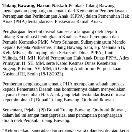
Tulang Bawang, Harian Naskah-
Pemkab Tulang Bawang
mendapatkan penghargaan tematik dari Kementrian Pemberdayaan
Perempuan dan Perlindungan Anak (KPPA) dalam Pemenuhan Hak
Anak (PHA) terstandarisasi Puskesmas Ramah Anak.
Penghargaan tersebut diserahkan secara langsung oleh Deputi
bidang Koordinasi Peningkatan Kualitas Anak Perempuan dan
Pemuda Kemenko PMK, Woro Srihastuti Sulistyaningrum Mendo
kepada Kepala Puskesmas Tulang Bawang Satu, Hj. Meliana STr,
Keb, MKes., didampingi oleh Sekretaris Dinas PPPA, Tanti
Yulinda, SH. MH, Kabid Pemenuhan Hak Anak Dinas PPPA, Ades
Primayuri H. SE, MM, serta Kabid Kesmas Dinas Kesehatan
Sugeng Priyono, SE, MM, di Gedung Auditorium Perpustakaan
Nasional RI, Senin (18/12/2023).
Pemberian penghargaan tematik PHA merupakan sebuah apresiasi
kepada Pemerintah Daerah atas komitmennya dalam menyediakan
layanan Pemenuhan Hak Anak yang telah terstandardisasi di masa
kepemimpinan Pj Bupati Tulang Bawang, Qudrotul Ikhwan.
Sementara, Pejabat (Pj) Bupati Tulang Bawang, Qudrotul Ikhwan,
dalam hal ini sangat mengapresiasi atas pencapaian penghargaan
diraih oleh Pemkab Tulang Bawang.
“Kekompakan, sinergitas dan semangat yang dilandasi dengan kerja