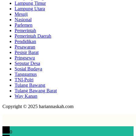
Lampung Timur
Lampung Utara
Mesuji
Nasional
Parlemen
Pemerintah
Pemerintah Daerah
Pendidikan
Pesawaran
Pesisir Barat
Pringsewu
Seputar Desa
Sosial Budaya
Tanggamus
TNI-Polri
Tulang Bawang
Tulang Bawang Barat
Way Kanan
Copyright © 2025 hariannaskah.com
0