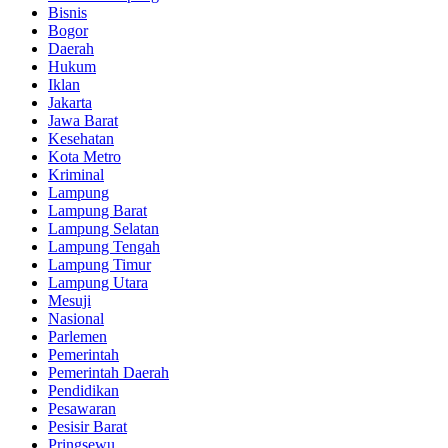
Bisnis
Bogor
Daerah
Hukum
Iklan
Jakarta
Jawa Barat
Kesehatan
Kota Metro
Kriminal
Lampung
Lampung Barat
Lampung Selatan
Lampung Tengah
Lampung Timur
Lampung Utara
Mesuji
Nasional
Parlemen
Pemerintah
Pemerintah Daerah
Pendidikan
Pesawaran
Pesisir Barat
Pringsewu