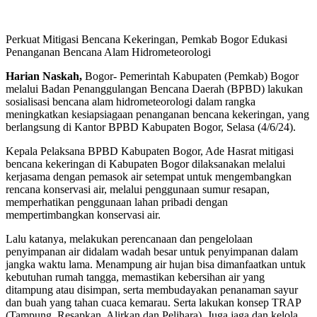
Perkuat Mitigasi Bencana Kekeringan, Pemkab Bogor Edukasi
Penanganan Bencana Alam Hidrometeorologi
Harian Naskah,
Bogor- Pemerintah Kabupaten (Pemkab) Bogor
melalui Badan Penanggulangan Bencana Daerah (BPBD) lakukan
sosialisasi bencana alam hidrometeorologi dalam rangka
meningkatkan kesiapsiagaan penanganan bencana kekeringan, yang
berlangsung di Kantor BPBD Kabupaten Bogor, Selasa (4/6/24).
Kepala Pelaksana BPBD Kabupaten Bogor, Ade Hasrat mitigasi
bencana kekeringan di Kabupaten Bogor dilaksanakan melalui
kerjasama dengan pemasok air setempat untuk mengembangkan
rencana konservasi air, melalui penggunaan sumur resapan,
memperhatikan penggunaan lahan pribadi dengan
mempertimbangkan konservasi air.
Lalu katanya, melakukan perencanaan dan pengelolaan
penyimpanan air didalam wadah besar untuk penyimpanan dalam
jangka waktu lama. Menampung air hujan bisa dimanfaatkan untuk
kebutuhan rumah tangga, memastikan kebersihan air yang
ditampung atau disimpan, serta membudayakan penanaman sayur
dan buah yang tahan cuaca kemarau. Serta lakukan konsep TRAP
(Tampung, Resapkan, Alirkan dan Pelihara). Juga jaga dan kelola