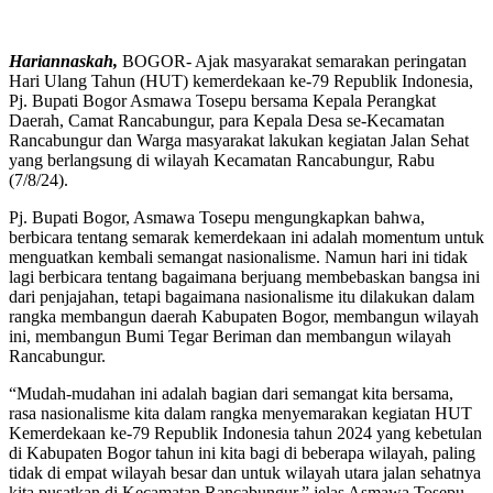
Hariannaskah,
BOGOR- Ajak masyarakat semarakan peringatan
Hari Ulang Tahun (HUT) kemerdekaan ke-79 Republik Indonesia,
Pj. Bupati Bogor Asmawa Tosepu bersama Kepala Perangkat
Daerah, Camat Rancabungur, para Kepala Desa se-Kecamatan
Rancabungur dan Warga masyarakat lakukan kegiatan Jalan Sehat
yang berlangsung di wilayah Kecamatan Rancabungur, Rabu
(7/8/24).
Pj. Bupati Bogor, Asmawa Tosepu mengungkapkan bahwa,
berbicara tentang semarak kemerdekaan ini adalah momentum untuk
menguatkan kembali semangat nasionalisme. Namun hari ini tidak
lagi berbicara tentang bagaimana berjuang membebaskan bangsa ini
dari penjajahan, tetapi bagaimana nasionalisme itu dilakukan dalam
rangka membangun daerah Kabupaten Bogor, membangun wilayah
ini, membangun Bumi Tegar Beriman dan membangun wilayah
Rancabungur.
“Mudah-mudahan ini adalah bagian dari semangat kita bersama,
rasa nasionalisme kita dalam rangka menyemarakan kegiatan HUT
Kemerdekaan ke-79 Republik Indonesia tahun 2024 yang kebetulan
di Kabupaten Bogor tahun ini kita bagi di beberapa wilayah, paling
tidak di empat wilayah besar dan untuk wilayah utara jalan sehatnya
kita pusatkan di Kecamatan Rancabungur,” jelas Asmawa Tosepu.