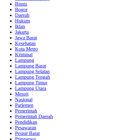
Bisnis
Bogor
Daerah
Hukum
Iklan
Jakarta
Jawa Barat
Kesehatan
Kota Metro
Kriminal
Lampung
Lampung Barat
Lampung Selatan
Lampung Tengah
Lampung Timur
Lampung Utara
Mesuji
Nasional
Parlemen
Pemerintah
Pemerintah Daerah
Pendidikan
Pesawaran
Pesisir Barat
Pringsewu