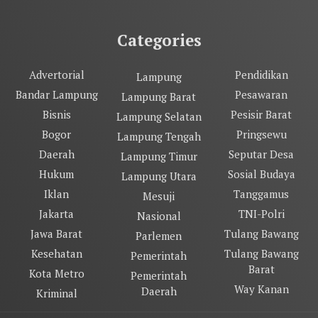
Categories
Advertorial
Pendidikan
Lampung
Bandar Lampung
Pesawaran
Lampung Barat
Bisnis
Pesisir Barat
Lampung Selatan
Bogor
Pringsewu
Lampung Tengah
Daerah
Seputar Desa
Lampung Timur
Hukum
Sosial Budaya
Lampung Utara
Iklan
Tanggamus
Mesuji
Jakarta
TNI-Polri
Nasional
Jawa Barat
Tulang Bawang
Parlemen
Kesehatan
Tulang Bawang
Pemerintah
Barat
Kota Metro
Pemerintah
Way Kanan
Daerah
Kriminal