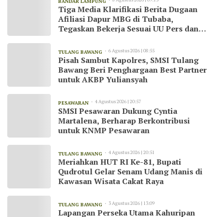
BANDAR LAMPUNG
Tiga Media Klarifikasi Berita Dugaan
Afiliasi Dapur MBG di Tubaba,
Tegaskan Bekerja Sesuai UU Pers dan
Kode Etik Jurnalistik
6 Agustus 2026 | 08:55
TULANG BAWANG
Pisah Sambut Kapolres, SMSI Tulang
Bawang Beri Penghargaan Best Partner
untuk AKBP Yuliansyah
4 Agustus 2026 | 20:57
PESAWARAN
SMSI Pesawaran Dukung Cyntia
Martalena, Berharap Berkontribusi
untuk KNMP Pesawaran
4 Agustus 2026 | 20:51
TULANG BAWANG
Meriahkan HUT RI Ke-81, Bupati
Qudrotul Gelar Senam Udang Manis di
Kawasan Wisata Cakat Raya
3 Agustus 2026 | 13:09
TULANG BAWANG
Lapangan Perseka Utama Kahuripan