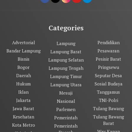
Categories
Advertorial
Pendidikan
Lampung
Bandar Lampung
Pesawaran
Lampung Barat
Bisnis
Pesisir Barat
Lampung Selatan
Bogor
Pringsewu
Lampung Tengah
Daerah
Seputar Desa
Lampung Timur
Hukum
Sosial Budaya
Lampung Utara
Iklan
Tanggamus
Mesuji
Jakarta
TNI-Polri
Nasional
Jawa Barat
Tulang Bawang
Parlemen
Kesehatan
Tulang Bawang
Pemerintah
Barat
Kota Metro
Pemerintah
Way Kanan