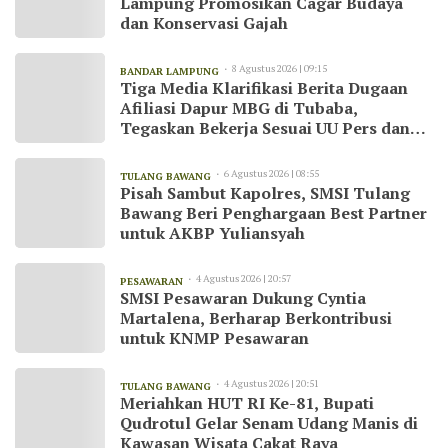
Lampung Promosikan Cagar Budaya
dan Konservasi Gajah
8 Agustus 2026 | 09:15
BANDAR LAMPUNG
Tiga Media Klarifikasi Berita Dugaan
Afiliasi Dapur MBG di Tubaba,
Tegaskan Bekerja Sesuai UU Pers dan
Kode Etik Jurnalistik
6 Agustus 2026 | 08:55
TULANG BAWANG
Pisah Sambut Kapolres, SMSI Tulang
Bawang Beri Penghargaan Best Partner
untuk AKBP Yuliansyah
4 Agustus 2026 | 20:57
PESAWARAN
SMSI Pesawaran Dukung Cyntia
Martalena, Berharap Berkontribusi
untuk KNMP Pesawaran
4 Agustus 2026 | 20:51
TULANG BAWANG
Meriahkan HUT RI Ke-81, Bupati
Qudrotul Gelar Senam Udang Manis di
Kawasan Wisata Cakat Raya