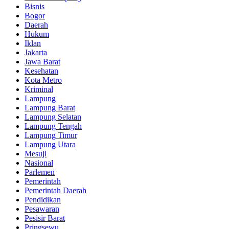
Bisnis
Bogor
Daerah
Hukum
Iklan
Jakarta
Jawa Barat
Kesehatan
Kota Metro
Kriminal
Lampung
Lampung Barat
Lampung Selatan
Lampung Tengah
Lampung Timur
Lampung Utara
Mesuji
Nasional
Parlemen
Pemerintah
Pemerintah Daerah
Pendidikan
Pesawaran
Pesisir Barat
Pringsewu