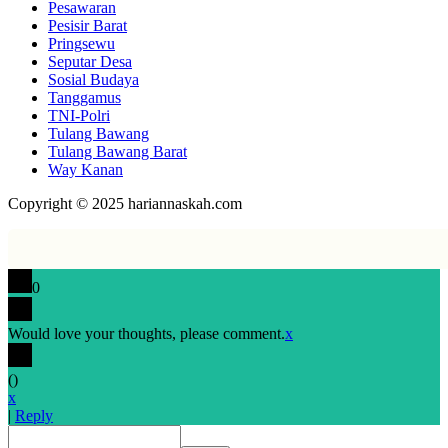
Pesawaran
Pesisir Barat
Pringsewu
Seputar Desa
Sosial Budaya
Tanggamus
TNI-Polri
Tulang Bawang
Tulang Bawang Barat
Way Kanan
Copyright © 2025 hariannaskah.com
0
Would love your thoughts, please comment.
x
(
)
x
|
Reply