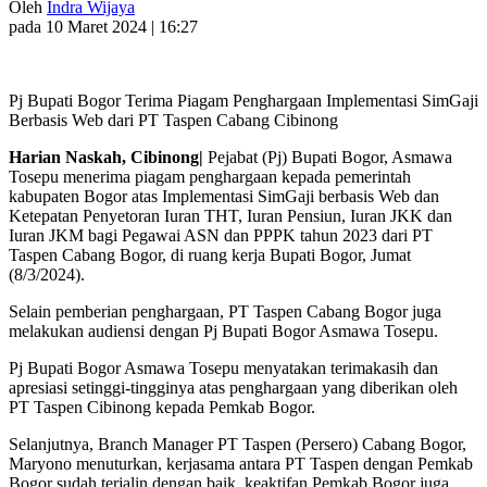
Oleh
Indra Wijaya
pada 10 Maret 2024 | 16:27
Pj Bupati Bogor Terima Piagam Penghargaan Implementasi SimGaji
Berbasis Web dari PT Taspen Cabang Cibinong
Harian Naskah, Cibinong|
Pejabat (Pj) Bupati Bogor, Asmawa
Tosepu menerima piagam penghargaan kepada pemerintah
kabupaten Bogor atas Implementasi SimGaji berbasis Web dan
Ketepatan Penyetoran Iuran THT, Iuran Pensiun, Iuran JKK dan
Iuran JKM bagi Pegawai ASN dan PPPK tahun 2023 dari PT
Taspen Cabang Bogor, di ruang kerja Bupati Bogor, Jumat
(8/3/2024).
Selain pemberian penghargaan, PT Taspen Cabang Bogor juga
melakukan audiensi dengan Pj Bupati Bogor Asmawa Tosepu.
Pj Bupati Bogor Asmawa Tosepu menyatakan terimakasih dan
apresiasi setinggi-tingginya atas penghargaan yang diberikan oleh
PT Taspen Cibinong kepada Pemkab Bogor.
Selanjutnya, Branch Manager PT Taspen (Persero) Cabang Bogor,
Maryono menuturkan, kerjasama antara PT Taspen dengan Pemkab
Bogor sudah terjalin dengan baik, keaktifan Pemkab Bogor juga