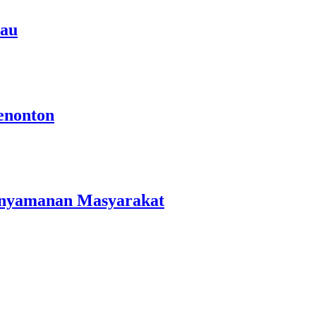
rau
enonton
Kenyamanan Masyarakat