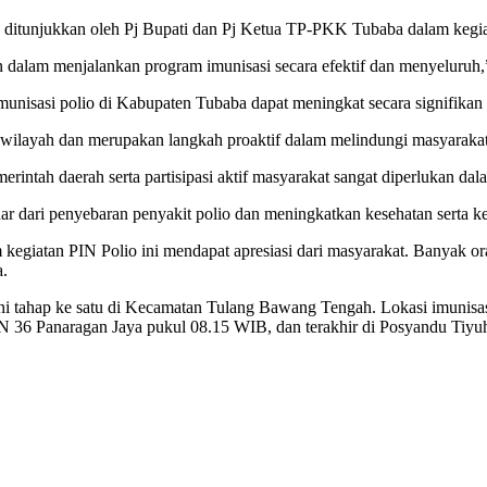
g ditunjukkan oleh Pj Bupati dan Pj Ketua TP-PKK Tubaba dalam kegiat
in dalam menjalankan program imunisasi secara efektif dan menyeluruh
munisasi polio di Kabupaten Tubaba dapat meningkat secara signifikan 
h wilayah dan merupakan langkah proaktif dalam melindungi masyarakat 
tah daerah serta partisipasi aktif masyarakat sangat diperlukan dala
r dari penyebaran penyakit polio dan meningkatkan kesehatan serta k
egiatan PIN Polio ini mendapat apresiasi dari masyarakat. Banyak o
a.
akni tahap ke satu di Kecamatan Tulang Bawang Tengah. Lokasi imunis
N 36 Panaragan Jaya pukul 08.15 WIB, dan terakhir di Posyandu Tiyu