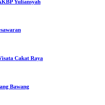
 AKBP Yuliansyah
esawaran
isata Cakat Raya
lang Bawang