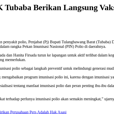
K Tubaba Berikan Langsung Vaks
nyakit polio, Penjabat (Pj) Bupati Tulangbawang Barat (Tubaba) Dr
dalam rangka Pekan Imunisasi Nasional (PIN) Polio di daerahnya.
a dan Hanita Firsada turun ke lapangan untuk aktif terlibat dalam ke
ang memerlukan.
sasi polio sebagai langkah preventif untuk melindungi generasi muda 
engabaikan program imunisasi polio ini, karena dengan imunisasi yang t
sialisasi tentang manfaat imunisasi polio dan peran penting ibu-ibu
at terhadap perlunya imunisasi polio akan semakin meningkat,” ujarny
rikan Perusahaan Pers Adalah Hak Asasi