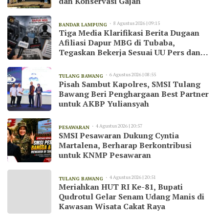
dan Konservasi Gajah
8 Agustus 2026 | 09:15
BANDAR LAMPUNG
Tiga Media Klarifikasi Berita Dugaan
Afiliasi Dapur MBG di Tubaba,
Tegaskan Bekerja Sesuai UU Pers dan
Kode Etik Jurnalistik
6 Agustus 2026 | 08:55
TULANG BAWANG
Pisah Sambut Kapolres, SMSI Tulang
Bawang Beri Penghargaan Best Partner
untuk AKBP Yuliansyah
4 Agustus 2026 | 20:57
PESAWARAN
SMSI Pesawaran Dukung Cyntia
Martalena, Berharap Berkontribusi
untuk KNMP Pesawaran
4 Agustus 2026 | 20:51
TULANG BAWANG
Meriahkan HUT RI Ke-81, Bupati
Qudrotul Gelar Senam Udang Manis di
Kawasan Wisata Cakat Raya