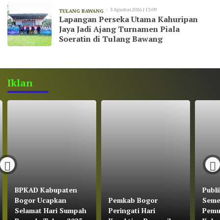
3 Agustus 2026 | 13:09
TULANG BAWANG
Lapangan Perseka Utama Kahuripan
Jaya Jadi Ajang Turnamen Piala
Soeratin di Tulang Bawang
Iklan
BPKAD Kabupaten
Publi
Bogor Ucapkan
Pemkab Bogor
Seme
Selamat Hari Sumpah
Peringati Hari
Pemu