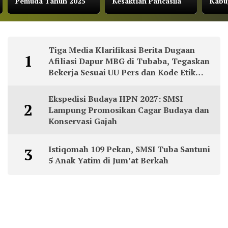
Pemuda Tahun 2025
Kesaktian Pancasila
Kabu
Tiga Media Klarifikasi Berita Dugaan
1
Afiliasi Dapur MBG di Tubaba, Tegaskan
Bekerja Sesuai UU Pers dan Kode Etik
Jurnalistik
Ekspedisi Budaya HPN 2027: SMSI
2
Lampung Promosikan Cagar Budaya dan
Konservasi Gajah
Istiqomah 109 Pekan, SMSI Tuba Santuni
3
5 Anak Yatim di Jum’at Berkah