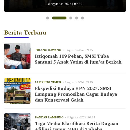
Bekerja Sesuai UU Pers dan Kode Etik
untuk AKBP Yuliansyah
KNMP Pesawaran
Konservasi Gajah
8 Agustus 2026 | 09:20
Jurnalistik
Berita Terbaru
TULANG BAWANG
8 Agustus 2026 | 09:23
Istiqomah 109 Pekan, SMSI Tuba
Santuni 5 Anak Yatim di Jum’at Berkah
LAMPUNG TIMUR
8 Agustus 2026 | 09:20
Ekspedisi Budaya HPN 2027: SMSI
Lampung Promosikan Cagar Budaya
dan Konservasi Gajah
BANDAR LAMPUNG
8 Agustus 2026 | 09:15
Tiga Media Klarifikasi Berita Dugaan
Afiliasi Dapur MBG di Tubaba,