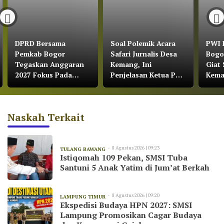
DPRD Bersama
Soal Polemik Acara
PWI 
Pemkab Bogor
Safari Jurnalis Desa
Bogo
Tegaskan Anggaran
Kemang, Ini
Giat 
2027 Fokus Pada
Penjelasan Ketua PWI
Kem
Pertumbuhan
Kabupaten Bogor
Ekonomi dan
Pemerataan
Naskah Terkait
Pembangunan
8 Agustus 2026 | 09:23
TULANG BAWANG
Istiqomah 109 Pekan, SMSI Tuba
Santuni 5 Anak Yatim di Jum’at Berkah
8 Agustus 2026 | 09:20
LAMPUNG TIMUR
Ekspedisi Budaya HPN 2027: SMSI
Lampung Promosikan Cagar Budaya