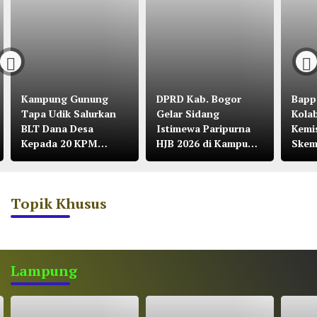
Kampung Gunung
DPRD Kab. Bogor
Bapp
Tapa Udik Salurkan
Gelar Sidang
Kola
BLT Dana Desa
Istimewa Paripurna
Kemi
Kepada 20 KPM
HJB 2026 di Kampung
Skem
Tahun 2026
Citalahab Desa
Malasari
Topik Khusus
Lampung