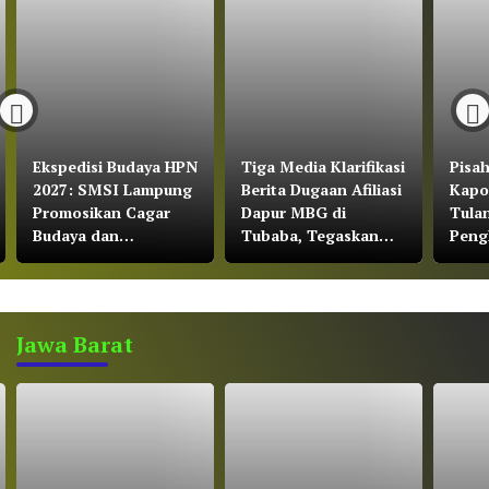
Ekspedisi Budaya HPN
Tiga Media Klarifikasi
Pisa
2027: SMSI Lampung
Berita Dugaan Afiliasi
Kapo
Promosikan Cagar
Dapur MBG di
Tula
Budaya dan
Tubaba, Tegaskan
Peng
Konservasi Gajah
Bekerja Sesuai UU
Part
Pers dan Kode Etik
Yuli
Jurnalistik
Jawa Barat