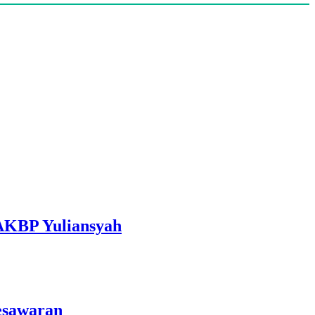
 AKBP Yuliansyah
esawaran