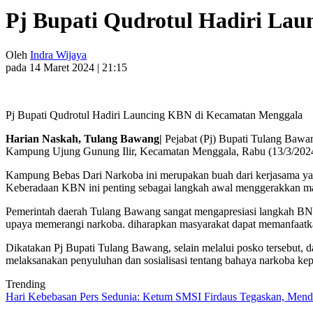
Pj Bupati Qudrotul Hadiri La
Oleh
Indra Wijaya
pada 14 Maret 2024 | 21:15
Pj Bupati Qudrotul Hadiri Launcing KBN di Kecamatan Menggala
Harian Naskah, Tulang Bawang|
Pejabat (Pj) Bupati Tulang Baw
Kampung Ujung Gunung Ilir, Kecamatan Menggala, Rabu (13/3/2024
Kampung Bebas Dari Narkoba ini merupakan buah dari kerjasama 
Keberadaan KBN ini penting sebagai langkah awal menggerakkan mas
Pemerintah daerah Tulang Bawang sangat mengapresiasi langkah B
upaya memerangi narkoba. diharapkan masyarakat dapat memanfaatka
Dikatakan Pj Bupati Tulang Bawang, selain melalui posko tersebut,
melaksanakan penyuluhan dan sosialisasi tentang bahaya narkoba ke
Trending
Hari Kebebasan Pers Sedunia: Ketum SMSI Firdaus Tegaskan, Mendi