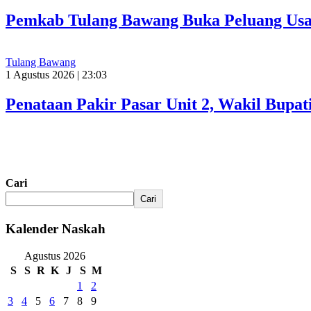
Pemkab Tulang Bawang Buka Peluang Usah
Tulang Bawang
1 Agustus 2026 | 23:03
Penataan Pakir Pasar Unit 2, Wakil Bup
Cari
Cari
Kalender Naskah
Agustus 2026
S
S
R
K
J
S
M
1
2
3
4
5
6
7
8
9