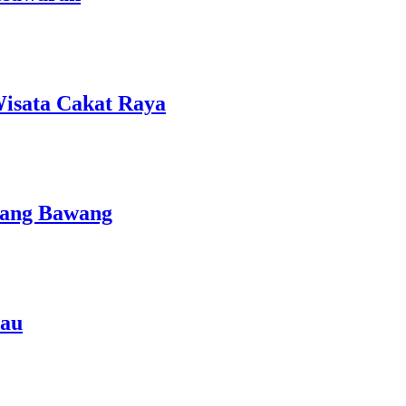
isata Cakat Raya
lang Bawang
rau