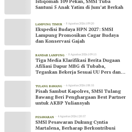
Istiqomah 109 Pekan, SMSI Tuba
Santuni 5 Anak Yatim di Jum’at Berkah
8 Agustus 2026 | 09:20
LAMPUNG TIMUR
Ekspedisi Budaya HPN 2027: SMSI
Lampung Promosikan Cagar Budaya
dan Konservasi Gajah
8 Agustus 2026 | 09:15
BANDAR LAMPUNG
Tiga Media Klarifikasi Berita Dugaan
Afiliasi Dapur MBG di Tubaba,
Tegaskan Bekerja Sesuai UU Pers dan
Kode Etik Jurnalistik
6 Agustus 2026 | 08:55
TULANG BAWANG
Pisah Sambut Kapolres, SMSI Tulang
Bawang Beri Penghargaan Best Partner
untuk AKBP Yuliansyah
4 Agustus 2026 | 20:57
PESAWARAN
SMSI Pesawaran Dukung Cyntia
Martalena, Berharap Berkontribusi