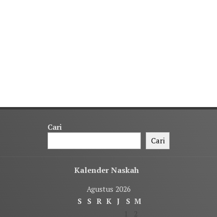
Cari
Cari
Kalender Naskah
Agustus 2026
S
S
R
K
J
S
M
1
2