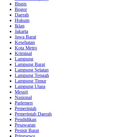
Bisnis
Bogor
Daerah
Hukum
Iklan
Jakarta
Jawa Barat
Kesehatan
Kota Metro
Kriminal
Lampung
Lampung Barat
Lampung Selatan
Lampung Tengah
Lampung Timur
Lampung Utara
Mesuji
Nasional
Parlemen
Pemerintah
Pemerintah Daerah
Pendidikan
Pesawaran
Pesisir Barat
Pringsewu