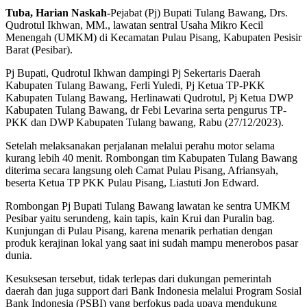
Tuba, Harian Naskah-
Pejabat (Pj) Bupati Tulang Bawang, Drs.
Qudrotul Ikhwan, MM., lawatan sentral Usaha Mikro Kecil
Menengah (UMKM) di Kecamatan Pulau Pisang, Kabupaten Pesisir
Barat (Pesibar).
Pj Bupati, Qudrotul Ikhwan dampingi Pj Sekertaris Daerah
Kabupaten Tulang Bawang, Ferli Yuledi, Pj Ketua TP-PKK
Kabupaten Tulang Bawang, Herlinawati Qudrotul, Pj Ketua DWP
Kabupaten Tulang Bawang, dr Febi Levarina serta pengurus TP-
PKK dan DWP Kabupaten Tulang bawang, Rabu (27/12/2023).
Setelah melaksanakan perjalanan melalui perahu motor selama
kurang lebih 40 menit. Rombongan tim Kabupaten Tulang Bawang
diterima secara langsung oleh Camat Pulau Pisang, Afriansyah,
beserta Ketua TP PKK Pulau Pisang, Liastuti Jon Edward.
Rombongan Pj Bupati Tulang Bawang lawatan ke sentra UMKM
Pesibar yaitu serundeng, kain tapis, kain Krui dan Puralin bag.
Kunjungan di Pulau Pisang, karena menarik perhatian dengan
produk kerajinan lokal yang saat ini sudah mampu menerobos pasar
dunia.
Kesuksesan tersebut, tidak terlepas dari dukungan pemerintah
daerah dan juga support dari Bank Indonesia melalui Program Sosial
Bank Indonesia (PSBI) yang berfokus pada upaya mendukung