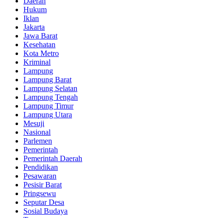
Daerah
Hukum
Iklan
Jakarta
Jawa Barat
Kesehatan
Kota Metro
Kriminal
Lampung
Lampung Barat
Lampung Selatan
Lampung Tengah
Lampung Timur
Lampung Utara
Mesuji
Nasional
Parlemen
Pemerintah
Pemerintah Daerah
Pendidikan
Pesawaran
Pesisir Barat
Pringsewu
Seputar Desa
Sosial Budaya