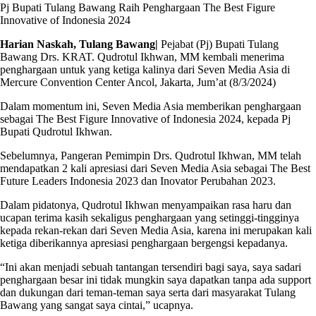
Pj Bupati Tulang Bawang Raih Penghargaan The Best Figure
Innovative of Indonesia 2024
Harian Naskah, Tulang Bawang|
Pejabat (Pj) Bupati Tulang
Bawang Drs. KRAT. Qudrotul Ikhwan, MM kembali menerima
penghargaan untuk yang ketiga kalinya dari Seven Media Asia di
Mercure Convention Center Ancol, Jakarta, Jum’at (8/3/2024)
Dalam momentum ini, Seven Media Asia memberikan penghargaan
sebagai The Best Figure Innovative of Indonesia 2024, kepada Pj
Bupati Qudrotul Ikhwan.
Sebelumnya, Pangeran Pemimpin Drs. Qudrotul Ikhwan, MM telah
mendapatkan 2 kali apresiasi dari Seven Media Asia sebagai The Best
Future Leaders Indonesia 2023 dan Inovator Perubahan 2023.
Dalam pidatonya, Qudrotul Ikhwan menyampaikan rasa haru dan
ucapan terima kasih sekaligus penghargaan yang setinggi-tingginya
kepada rekan-rekan dari Seven Media Asia, karena ini merupakan kali
ketiga diberikannya apresiasi penghargaan bergengsi kepadanya.
“Ini akan menjadi sebuah tantangan tersendiri bagi saya, saya sadari
penghargaan besar ini tidak mungkin saya dapatkan tanpa ada support
dan dukungan dari teman-teman saya serta dari masyarakat Tulang
Bawang yang sangat saya cintai,” ucapnya.