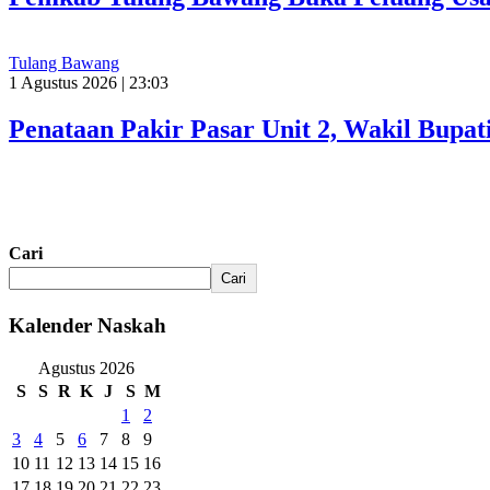
Tulang Bawang
1 Agustus 2026 | 23:03
Penataan Pakir Pasar Unit 2, Wakil Bup
Cari
Cari
Kalender Naskah
Agustus 2026
S
S
R
K
J
S
M
1
2
3
4
5
6
7
8
9
10
11
12
13
14
15
16
17
18
19
20
21
22
23