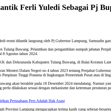
tik Ferli Yuledi Sebagai Pj Bu
ledi resmi dilantik langsung oleh Pj Gubernur Lampung, Samsudin gan
en Tulang Bawang. Pelantikan dan pengambilan sumpah jabatan Penjab
l 8 Agustus tahun 2024.
 PKK dan Dekranasda Kabupaten Tulang Bawang, di Balai Keratun Lan
ran Menteri Dalam Negeri no 4 tahun 2023 tentang Penjabat Gubernur,
n Pimpinan Tinggi Pratama di lingkungan Pemerintah Pusat atau di li
g Bawang akan berakhir pada 18 Desember 2024 mendatang. Namun yang
g perlu dilakukan sesuai dengan mekanisme dan ketentuan peraturan p
rikan Perusahaan Pers Adalah Hak Asasi
 Provinsi Lampung mengucapkan terima kasih yang sebesar-besarnya 