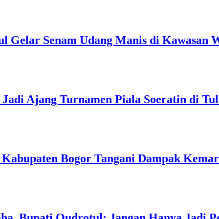
ul Gelar Senam Udang Manis di Kawasan W
Jadi Ajang Turnamen Piala Soeratin di Tu
h Kabupaten Bogor Tangani Dampak Kema
a, Bupati Qudrotul: Jangan Hanya Jadi P