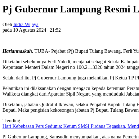
Pj Gubernur Lampung Resmi Lan
Oleh
Indra Wijaya
pada 10 Agustus 2024 | 21:52
Hariannaskah,
TUBA- Pejabat (Pj) Bupati Tulang Bawang, Ferli Yu
Diketahui sebelumnya Ferli Yuledi, menjabat sebagai Sekda Kabupat
Keputusan Menteri Dalam Negeri no 100.2.1.3326 tahun 2024 tangga
Selain dari itu, Pj Gubernur Lampung juga melantikan Pj Ketua TP
Pelantikan ini dilaksanakan dengan mengacu kepada ketentuan Peratu
Walikota diangkat dari Aparatur Sipil Negara yang menduduki Jabata
Diketahui, jabatan Qudrotul Ikhwan, selaku Penjabat Bupati Tulan
Bupati. Maka pengisian kekosongan jabatan Pj Bupati Tulang Bawan
Trending
Hari Kebebasan Pers Sedunia: Ketum SMSI Firdaus Tegaskan, Mendi
Pj Gubernur Lampung, Samsudin menyampaikan, atas nama Pemerintah