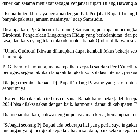
diberikan selama menjabat sebagai Penjabat Bupati Tulang Bawang s
“Kemarin terakhir saya bersama dengan Pak Penjabat Bupati Tulang B
banyak pak atas jamuan manisnya,” ucap Samsudin.
Disampaikan, Pj Gubernur Lampung Samsudin, pencapaian peningkata
Birokrasi, Pengelolaan Lingkungan Hidup yang berkelanjutan, dan pe
rasa, dan karsa yang telah dilakukan oleh bapak Qudrotul Ikhwan sel
“Untuk Qudrotul Ikhwan diharapkan dapat kembali fokus bekerja seb
Lampung.
Pj Gubernur Lampung, menyampaikan kepada saudara Ferli Yuledi, ya
bertugas, segera lakukan langkah-langkah konsolidasi internal, per
Dia juga meminta kepada Pj. Bupati Tulang Bawang yang baru untuk
sebelumnya.
“Karena Bapak sudah terbiasa di sana, Bapak harus bekerja lebih cep
2024 bisa dilaksanakan dengan baik, harmonis, damai di kabupaten 
Dia menambahkan, bahwa dengan pengalaman kerja, kemampuan, dedik
“Sebagai seorang Pj Bupati ada beberapa hal yang perlu saya ingatk
undangan yang mengikat kepada jabatan saudara, baik selaku kepala 