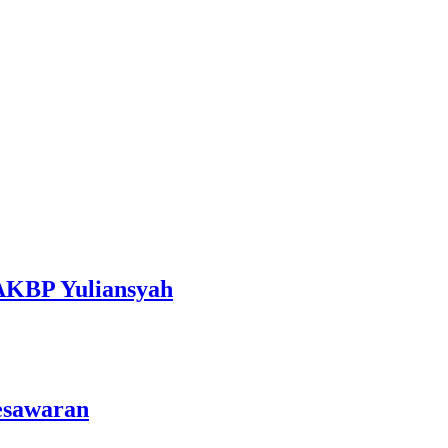
 AKBP Yuliansyah
esawaran