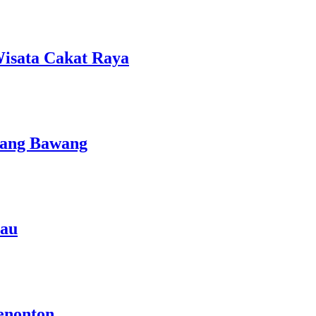
isata Cakat Raya
lang Bawang
rau
enonton