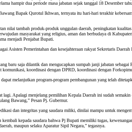
elama hampir dua periode masa jabatan sejak tanggal 18 Desember tah
awang Bapak Qurotul Ikhwan, ternyata itu hari-hari terakhir kebersam
n nilai tambah produk-produk unggulan daerah, peningkatan kualitas
rwujudan masyarakat yang religius, aman dan berbudaya di Kabupaten T
ama menjadi Penjabat Bupati.
agai Asisten Pemerintahan dan kesejahteraan rakyat Sekretaris Daera
ng baru saja dilantik dan mengucapkan sumpah janji jabatan sebagai
kuat komunikasi, koordinasi dengan DPRD, koordinasi dengan Forkopim
 dapat melanjutkan program-program pembangunan yang telah ditetapk
at lagi. Apalagi menjelang pemilihan Kepala Daerah ini sudah semakin 
Tulang Bawang,” Pesan Pj. Gubernur.
asi dan integritas yang saudara miliki, dinilai mampu untuk mengem
an kembali kepada saudara bahwa Pj Bupati memiliki tugas, kewenangan
daerah, maupun selaku Aparatur Sipil Negara,” tegasnya.