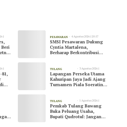
26 |
4 Agustus 2026 | 20:57
PESAWARAN
es,
SMSI Pesawaran Dukung
 Beri
Cyntia Martalena,
rtner
Berharap Berkontribusi
ah
untuk KNMP Pesawaran
26 |
3 Agustus 2026 |
TULANG
-81,
Lapangan Perseka Utama
13:09
BAWANG
r
Kahuripan Jaya Jadi Ajang
di
Turnamen Piala Soeratin
at
di Tulang Bawang
1 Agustus 2026 |
TULANG
Pemkab Tulang Bawang
23:07
BAWANG
Buka Peluang Usaha,
ngani
Bupati Qudrotul: Jangan
Hanya Jadi Penonton