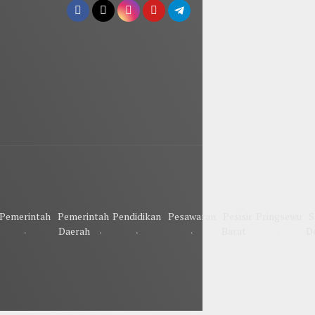
Pemerintah
Pemerintah
Pendidikan
Pesawaran
Pesisir
Pringsewu
S
Daerah
Barat
D