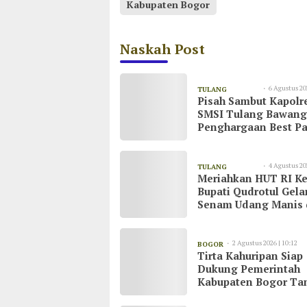
Kabupaten Bogor
Naskah Post
6 Agustus 20
TULANG
Pisah Sambut Kapolr
08:55
BAWANG
SMSI Tulang Bawang
Penghargaan Best Pa
untuk AKBP Yuliansy
4 Agustus 20
TULANG
Meriahkan HUT RI Ke
20:51
BAWANG
Bupati Qudrotul Gela
Senam Udang Manis 
Kawasan Wisata Cak
Raya
2 Agustus 2026 | 10:12
BOGOR
Tirta Kahuripan Siap
Dukung Pemerintah
Kabupaten Bogor Ta
Dampak Kemarau