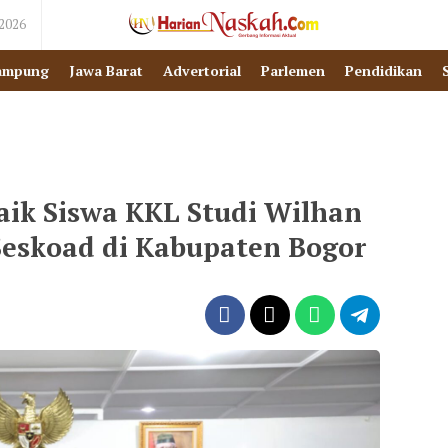
 2026
ampung
Jawa Barat
Advertorial
Parlemen
Pendidikan
aik Siswa KKL Studi Wilhan
Seskoad di Kabupaten Bogor