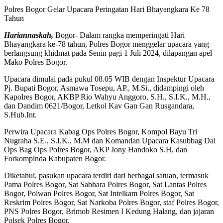
Polres Bogor Gelar Upacara Peringatan Hari Bhayangkara Ke 78
Tahun
Hariannaskah,
Bogor- Dalam rangka memperingati Hari
Bhayangkara ke-78 tahun, Polres Bogor menggelar upacara yang
berlangsung khidmat pada Senin pagi 1 Juli 2024, dilapangan apel
Mako Polres Bogor.
Upacara dimulai pada pukul 08.05 WIB dengan Inspektur Upacara
Pj. Bupati Bogor, Asmawa Tosepu, AP., M.Si., didampingi oleh
Kapolres Bogor, AKBP Rio Wahyu Anggoro, S.H., S.I.K., M.H.,
dan Dandim 0621/Bogor, Letkol Kav Gan Gan Rusgandara,
S.Hub.Int.
Perwira Upacara Kabag Ops Polres Bogor, Kompol Bayu Tri
Nugraha S.E., S.I.K., M.M dan Komandan Upacara Kasubbag Dal
Ops Bag Ops Polres Bogor, AKP Jony Handoko S.H, dan
Forkompinda Kabupaten Bogor.
Diketahui, pasukan upacara terdiri dari berbagai satuan, termasuk
Pama Polres Bogor, Sat Sabhara Polres Bogor, Sat Lantas Polres
Bogor, Polwan Polres Bogor, Sat Intelkam Polres Bogor, Sat
Reskrim Polres Bogor, Sat Narkoba Polres Bogor, staf Polres Bogor,
PNS Polres Bogor, Brimob Resimen I Kedung Halang, dan jajaran
Polsek Polres Bogor.