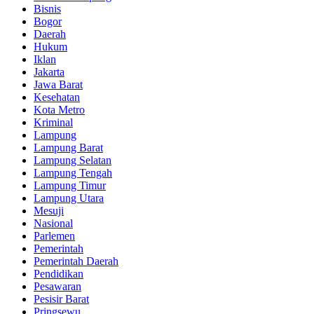
Bisnis
Bogor
Daerah
Hukum
Iklan
Jakarta
Jawa Barat
Kesehatan
Kota Metro
Kriminal
Lampung
Lampung Barat
Lampung Selatan
Lampung Tengah
Lampung Timur
Lampung Utara
Mesuji
Nasional
Parlemen
Pemerintah
Pemerintah Daerah
Pendidikan
Pesawaran
Pesisir Barat
Pringsewu