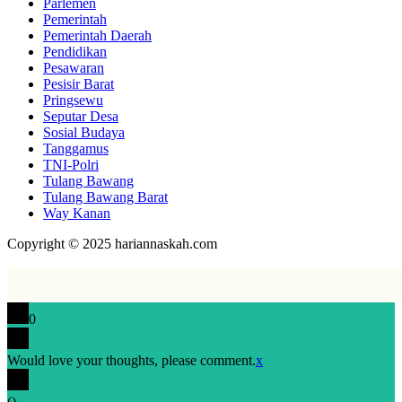
Parlemen
Pemerintah
Pemerintah Daerah
Pendidikan
Pesawaran
Pesisir Barat
Pringsewu
Seputar Desa
Sosial Budaya
Tanggamus
TNI-Polri
Tulang Bawang
Tulang Bawang Barat
Way Kanan
Copyright © 2025 hariannaskah.com
0
Would love your thoughts, please comment.
x
(
)