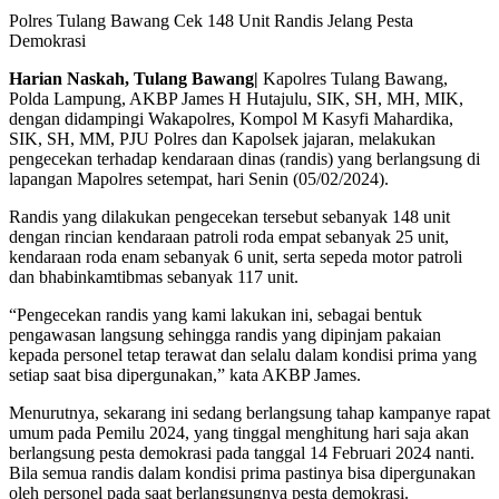
Polres Tulang Bawang Cek 148 Unit Randis Jelang Pesta
Demokrasi
Harian Naskah, Tulang Bawang|
Kapolres Tulang Bawang,
Polda Lampung, AKBP James H Hutajulu, SIK, SH, MH, MIK,
dengan didampingi Wakapolres, Kompol M Kasyfi Mahardika,
SIK, SH, MM, PJU Polres dan Kapolsek jajaran, melakukan
pengecekan terhadap kendaraan dinas (randis) yang berlangsung di
lapangan Mapolres setempat, hari Senin (05/02/2024).
Randis yang dilakukan pengecekan tersebut sebanyak 148 unit
dengan rincian kendaraan patroli roda empat sebanyak 25 unit,
kendaraan roda enam sebanyak 6 unit, serta sepeda motor patroli
dan bhabinkamtibmas sebanyak 117 unit.
“Pengecekan randis yang kami lakukan ini, sebagai bentuk
pengawasan langsung sehingga randis yang dipinjam pakaian
kepada personel tetap terawat dan selalu dalam kondisi prima yang
setiap saat bisa dipergunakan,” kata AKBP James.
Menurutnya, sekarang ini sedang berlangsung tahap kampanye rapat
umum pada Pemilu 2024, yang tinggal menghitung hari saja akan
berlangsung pesta demokrasi pada tanggal 14 Februari 2024 nanti.
Bila semua randis dalam kondisi prima pastinya bisa dipergunakan
oleh personel pada saat berlangsungnya pesta demokrasi.