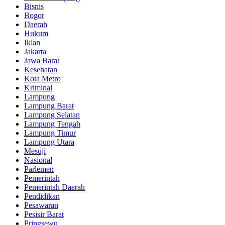
Bisnis
Bogor
Daerah
Hukum
Iklan
Jakarta
Jawa Barat
Kesehatan
Kota Metro
Kriminal
Lampung
Lampung Barat
Lampung Selatan
Lampung Tengah
Lampung Timur
Lampung Utara
Mesuji
Nasional
Parlemen
Pemerintah
Pemerintah Daerah
Pendidikan
Pesawaran
Pesisir Barat
Pringsewu