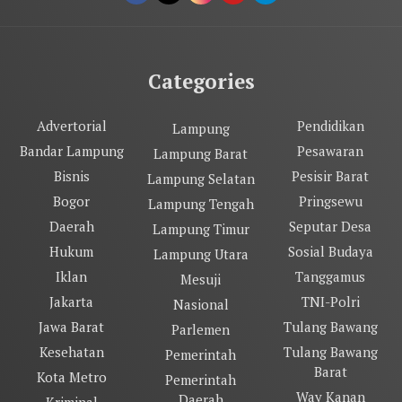
Categories
Advertorial
Pendidikan
Lampung
Bandar Lampung
Pesawaran
Lampung Barat
Bisnis
Pesisir Barat
Lampung Selatan
Bogor
Pringsewu
Lampung Tengah
Daerah
Seputar Desa
Lampung Timur
Hukum
Sosial Budaya
Lampung Utara
Iklan
Tanggamus
Mesuji
Jakarta
TNI-Polri
Nasional
Jawa Barat
Tulang Bawang
Parlemen
Kesehatan
Tulang Bawang
Pemerintah
Barat
Kota Metro
Pemerintah
Way Kanan
Daerah
Kriminal