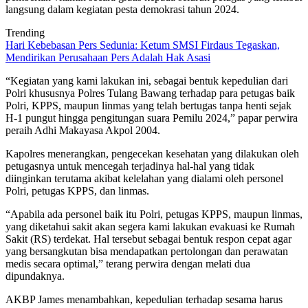
langsung dalam kegiatan pesta demokrasi tahun 2024.
Trending
Hari Kebebasan Pers Sedunia: Ketum SMSI Firdaus Tegaskan,
Mendirikan Perusahaan Pers Adalah Hak Asasi
“Kegiatan yang kami lakukan ini, sebagai bentuk kepedulian dari
Polri khususnya Polres Tulang Bawang terhadap para petugas baik
Polri, KPPS, maupun linmas yang telah bertugas tanpa henti sejak
H-1 pungut hingga pengitungan suara Pemilu 2024,” papar perwira
peraih Adhi Makayasa Akpol 2004.
Kapolres menerangkan, pengecekan kesehatan yang dilakukan oleh
petugasnya untuk mencegah terjadinya hal-hal yang tidak
diinginkan terutama akibat kelelahan yang dialami oleh personel
Polri, petugas KPPS, dan linmas.
“Apabila ada personel baik itu Polri, petugas KPPS, maupun linmas,
yang diketahui sakit akan segera kami lakukan evakuasi ke Rumah
Sakit (RS) terdekat. Hal tersebut sebagai bentuk respon cepat agar
yang bersangkutan bisa mendapatkan pertolongan dan perawatan
medis secara optimal,” terang perwira dengan melati dua
dipundaknya.
AKBP James menambahkan, kepedulian terhadap sesama harus