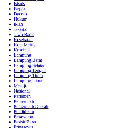
Bisnis
Bogor
Daerah
Hukum
Iklan
Jakarta
Jawa Barat
Kesehatan
Kota Metro
Kriminal
Lampung
Lampung Barat
Lampung Selatan
Lampung Tengah
Lampung Timur
Lampung Utara
Mesuji
Nasional
Parlemen
Pemerintah
Pemerintah Daerah
Pendidikan
Pesawaran
Pesisir Barat
Pringsewu