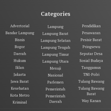
Categories
Advertorial
Pendidikan
Lampung
Bandar Lampung
Pesawaran
Lampung Barat
Bisnis
Pesisir Barat
Lampung Selatan
Bogor
Pringsewu
Lampung Tengah
Daerah
Seputar Desa
Lampung Timur
Hukum
Sosial Budaya
Lampung Utara
Iklan
Tanggamus
Mesuji
Jakarta
TNI-Polri
Nasional
Jawa Barat
Tulang Bawang
Parlemen
Kesehatan
Tulang Bawang
Pemerintah
Barat
Kota Metro
Pemerintah
Way Kanan
Daerah
Kriminal