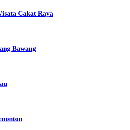
isata Cakat Raya
lang Bawang
rau
enonton