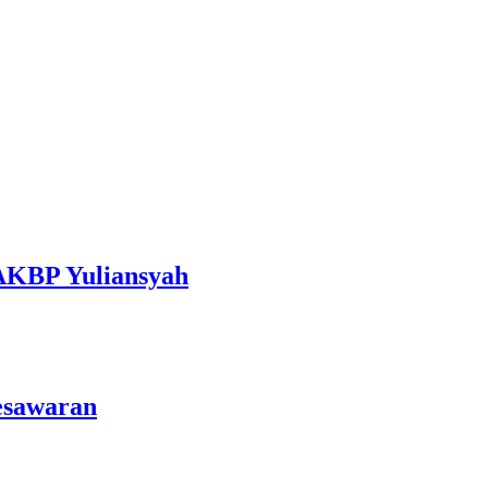
 AKBP Yuliansyah
esawaran