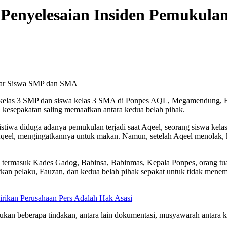
i Penyelesaian Insiden Pemukul
ntar Siswa SMP dan SMA
kelas 3 SMP dan siswa kelas 3 SMA di Ponpes AQL, Megamendung, Bogor
n kesepakatan saling memaafkan antara kedua belah pihak.
a diduga adanya pemukulan terjadi saat Aqeel, seorang siswa kelas 
eel, mengingatkannya untuk makan. Namun, setelah Aqeel menolak, k
, termasuk Kades Gadog, Babinsa, Babinmas, Kepala Ponpes, orang tua
kan pelaku, Fauzan, dan kedua belah pihak sepakat untuk tidak menem
rikan Perusahaan Pers Adalah Hak Asasi
ukan beberapa tindakan, antara lain dokumentasi, musyawarah antara 