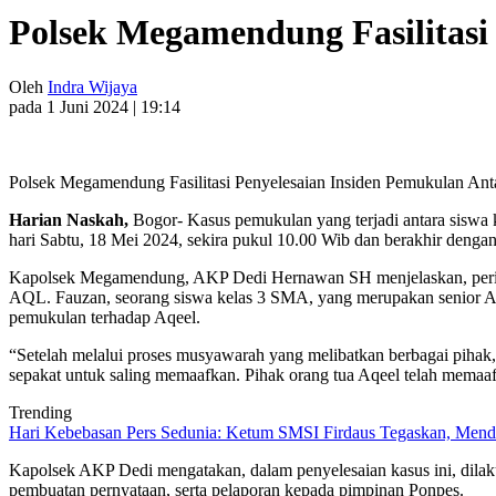
Polsek Megamendung Fasilitas
Oleh
Indra Wijaya
pada 1 Juni 2024 | 19:14
Polsek Megamendung Fasilitasi Penyelesaian Insiden Pemukulan A
Harian Naskah,
Bogor- Kasus pemukulan yang terjadi antara siswa 
hari Sabtu, 18 Mei 2024, sekira pukul 10.00 Wib dan berakhir denga
Kapolsek Megamendung, AKP Dedi Hernawan SH menjelaskan, peristiw
AQL. Fauzan, seorang siswa kelas 3 SMA, yang merupakan senior Aq
pemukulan terhadap Aqeel.
“Setelah melalui proses musyawarah yang melibatkan berbagai pihak
sepakat untuk saling memaafkan. Pihak orang tua Aqeel telah memaaf
Trending
Hari Kebebasan Pers Sedunia: Ketum SMSI Firdaus Tegaskan, Mendi
Kapolsek AKP Dedi mengatakan, dalam penyelesaian kasus ini, dilak
pembuatan pernyataan, serta pelaporan kepada pimpinan Ponpes.