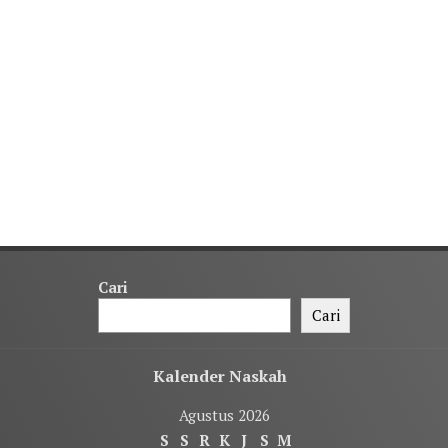
Cari
Cari
Kalender Naskah
Agustus 2026
S
S
R
K
J
S
M