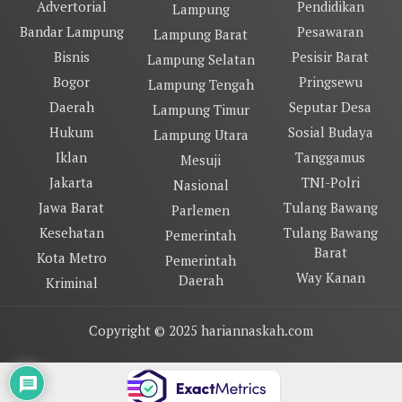
Advertorial
Pendidikan
Lampung
Bandar Lampung
Pesawaran
Lampung Barat
Bisnis
Pesisir Barat
Lampung Selatan
Bogor
Pringsewu
Lampung Tengah
Daerah
Seputar Desa
Lampung Timur
Hukum
Sosial Budaya
Lampung Utara
Iklan
Tanggamus
Mesuji
Jakarta
TNI-Polri
Nasional
Jawa Barat
Tulang Bawang
Parlemen
Kesehatan
Tulang Bawang
Pemerintah
Barat
Kota Metro
Pemerintah
Way Kanan
Daerah
Kriminal
Copyright © 2025 hariannaskah.com