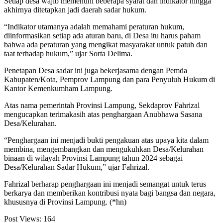
Setiap desa wajib memenuhi beberapa syarat dan indikator hingga
akhirnya ditetapkan jadi daerah sadar hukum.
“Indikator utamanya adalah memahami peraturan hukum,
diinformasikan setiap ada aturan baru, di Desa itu harus paham
bahwa ada peraturan yang mengikat masyarakat untuk patuh dan
taat terhadap hukum,” ujar Sorta Delima.
Penetapan Desa sadar ini juga bekerjasama dengan Pemda
Kabupaten/Kota, Pemprov Lampung dan para Penyuluh Hukum di
Kantor Kemenkumham Lampung.
Atas nama pemerintah Provinsi Lampung, Sekdaprov Fahrizal
mengucapkan terimakasih atas penghargaan Anubhawa Sasana
Desa/Kelurahan.
“Penghargaan ini menjadi bukti pengakuan atas upaya kita dalam
membina, mengembangkan dan mengukuhkan Desa/Kelurahan
binaan di wilayah Provinsi Lampung tahun 2024 sebagai
Desa/Kelurahan Sadar Hukum,” ujar Fahrizal.
Fahrizal berharap penghargaan ini menjadi semangat untuk terus
berkarya dan memberikan kontribusi nyata bagi bangsa dan negara,
khususnya di Provinsi Lampung. (*hn)
Post Views:
164