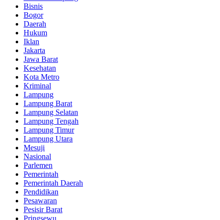
Bisnis
Bogor
Daerah
Hukum
Iklan
Jakarta
Jawa Barat
Kesehatan
Kota Metro
Kriminal
Lampung
Lampung Barat
Lampung Selatan
Lampung Tengah
Lampung Timur
Lampung Utara
Mesuji
Nasional
Parlemen
Pemerintah
Pemerintah Daerah
Pendidikan
Pesawaran
Pesisir Barat
Pringsewu