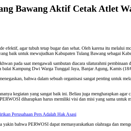
g Bawang Aktif Cetak Atlet Wa
de efektif, agar tubuh tetap bugar dan sehat. Oleh karena itu melalui 
dal yang baik untuk mewujudkan Kabupaten Tulang Bawang sebagai Ka
Ikhwan pada saat mengawali sambutan diacara silaturahmi pembinaan d
 balai Kampung Dwi Warga Tunggal Jaya, Banjar Agung, Kamis (18/
uga menegaskan, bahwa dalam sebuah organisasi sangat penting untuk m
nanya kegiatan yang sangat baik ini. Beliau juga mengharapkan agar 
ota PERWOSI diharapkan harus memiliki visi dan misi yang sama untuk
rikan Perusahaan Pers Adalah Hak Asasi
saya yakin bahwa PERWOSI dapat memasyarakatkan olahraga dan mengol