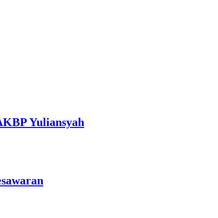
 AKBP Yuliansyah
esawaran