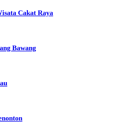
isata Cakat Raya
lang Bawang
rau
enonton