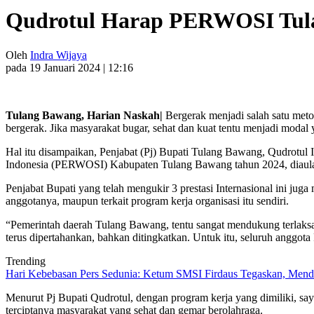
Qudrotul Harap PERWOSI Tulan
Oleh
Indra Wijaya
pada 19 Januari 2024 | 12:16
Tulang Bawang, Harian Naskah|
Bergerak menjadi salah satu meto
bergerak. Jika masyarakat bugar, sehat dan kuat tentu menjadi mo
Hal itu disampaikan, Penjabat (Pj) Bupati Tulang Bawang, Qudrotul 
Indonesia (PERWOSI) Kabupaten Tulang Bawang tahun 2024, diaula
Penjabat Bupati yang telah mengukir 3 prestasi Internasional ini j
anggotanya, maupun terkait program kerja organisasi itu sendiri.
“Pemerintah daerah Tulang Bawang, tentu sangat mendukung terlaksa
terus dipertahankan, bahkan ditingkatkan. Untuk itu, seluruh angg
Trending
Hari Kebebasan Pers Sedunia: Ketum SMSI Firdaus Tegaskan, Mendi
Menurut Pj Bupati Qudrotul, dengan program kerja yang dimiliki, 
terciptanya masyarakat yang sehat dan gemar berolahraga.