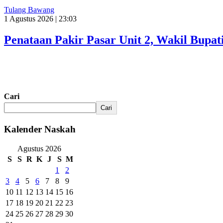
Tulang Bawang
1 Agustus 2026 | 23:03
Penataan Pakir Pasar Unit 2, Wakil Bup
Cari
Cari
Kalender Naskah
Agustus 2026
S
S
R
K
J
S
M
1
2
3
4
5
6
7
8
9
10
11
12
13
14
15
16
17
18
19
20
21
22
23
24
25
26
27
28
29
30