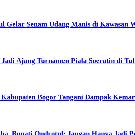
ul Gelar Senam Udang Manis di Kawasan W
Jadi Ajang Turnamen Piala Soeratin di Tu
h Kabupaten Bogor Tangani Dampak Kema
a, Bupati Qudrotul: Jangan Hanya Jadi P