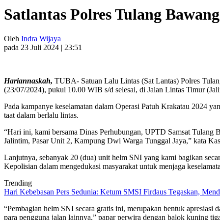
Satlantas Polres Tulang Bawan
Oleh
Indra Wijaya
pada 23 Juli 2024 | 23:51
Hariannaskah,
TUBA- Satuan Lalu Lintas (Sat Lantas) Polres Tula
(23/07/2024), pukul 10.00 WIB s/d selesai, di Jalan Lintas Timur 
Pada kampanye keselamatan dalam Operasi Patuh Krakatau 2024 yang d
taat dalam berlalu lintas.
“Hari ini, kami bersama Dinas Perhubungan, UPTD Samsat Tulang 
Jalintim, Pasar Unit 2, Kampung Dwi Warga Tunggal Jaya,” kata 
Lanjutnya, sebanyak 20 (dua) unit helm SNI yang kami bagikan secara 
Kepolisian dalam mengedukasi masyarakat untuk menjaga keselamatan 
Trending
Hari Kebebasan Pers Sedunia: Ketum SMSI Firdaus Tegaskan, Mendi
“Pembagian helm SNI secara gratis ini, merupakan bentuk apresiasi da
para pengguna jalan lainnya,” papar perwira dengan balok kuning ti