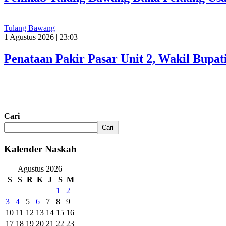
Tulang Bawang
1 Agustus 2026 | 23:03
Penataan Pakir Pasar Unit 2, Wakil Bup
Cari
Cari
Kalender Naskah
Agustus 2026
S
S
R
K
J
S
M
1
2
3
4
5
6
7
8
9
10
11
12
13
14
15
16
17
18
19
20
21
22
23