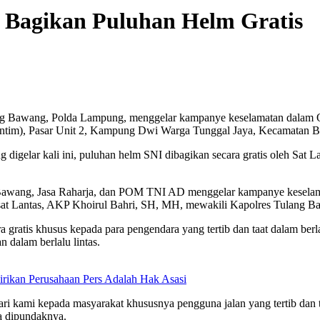
g Bagikan Puluhan Helm Gratis
ng Bawang, Polda Lampung, menggelar kampanye keselamatan dalam Op
(Jalintim), Pasar Unit 2, Kampung Dwi Warga Tunggal Jaya, Kecamata
igelar kali ini, puluhan helm SNI dibagikan secara gratis oleh Sat L
Bawang, Jasa Raharja, dan POM TNI AD menggelar kampanye keselama
Kasat Lantas, AKP Khoirul Bahri, SH, MH, mewakili Kapolres Tulan
gratis khusus kepada para pengendara yang tertib dan taat dalam berlal
dalam berlalu lintas.
rikan Perusahaan Pers Adalah Hak Asasi
ri kami kepada masyarakat khususnya pengguna jalan yang tertib dan ta
ga dipundaknya.