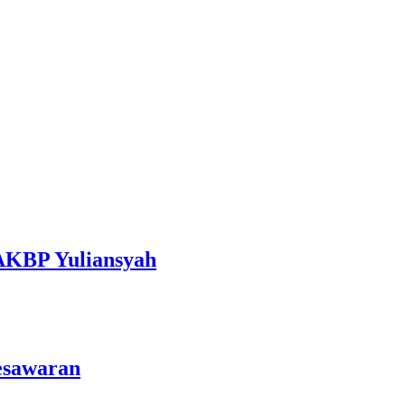
 AKBP Yuliansyah
esawaran