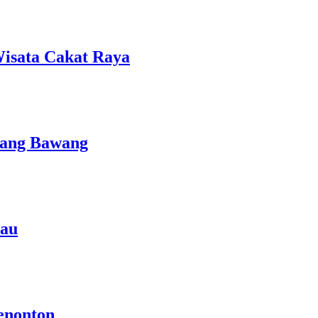
isata Cakat Raya
lang Bawang
rau
enonton