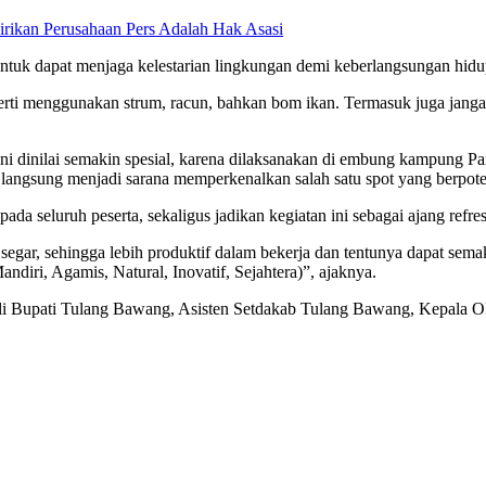
rikan Perusahaan Pers Adalah Hak Asasi
tuk dapat menjaga kelestarian lingkungan demi keberlangsungan hidup 
eperti menggunakan strum, racun, bahkan bom ikan. Termasuk juga jan
 ini dinilai semakin spesial, karena dilaksanakan di embung kampun
ak langsung menjadi sarana memperkenalkan salah satu spot yang berpo
seluruh peserta, sekaligus jadikan kegiatan ini sebagai ajang refres
 segar, sehingga lebih produktif dalam bekerja dan tentunya dapat s
ri, Agamis, Natural, Inovatif, Sejahtera)”, ajaknya.
ahli Bupati Tulang Bawang, Asisten Setdakab Tulang Bawang, Kepala 