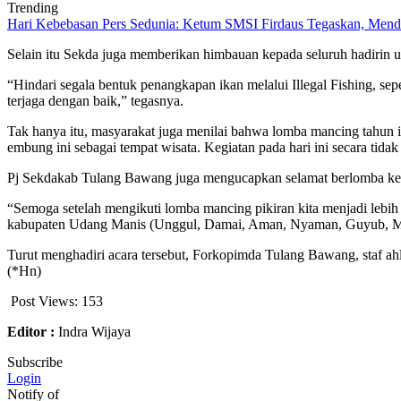
Trending
Hari Kebebasan Pers Sedunia: Ketum SMSI Firdaus Tegaskan, Mendi
Selain itu Sekda juga memberikan himbauan kepada seluruh hadirin un
“Hindari segala bentuk penangkapan ikan melalui Illegal Fishing, s
terjaga dengan baik,” tegasnya.
Tak hanya itu, masyarakat juga menilai bahwa lomba mancing tahun
embung ini sebagai tempat wisata. Kegiatan pada hari ini secara tid
Pj Sekdakab Tulang Bawang juga mengucapkan selamat berlomba kepada 
“Semoga setelah mengikuti lomba mancing pikiran kita menjadi lebih
kabupaten Udang Manis (Unggul, Damai, Aman, Nyaman, Guyub, Mandi
Turut menghadiri acara tersebut, Forkopimda Tulang Bawang, staf 
(*Hn)
Post Views:
153
Editor :
Indra Wijaya
Subscribe
Login
Notify of