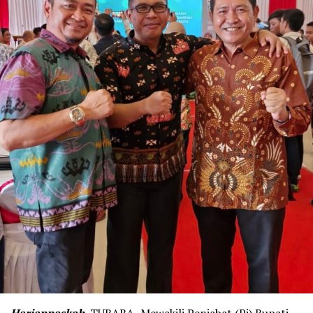
Hariannaskah,
TUBABA- Mewakili Penjabat (Pj) Bupati