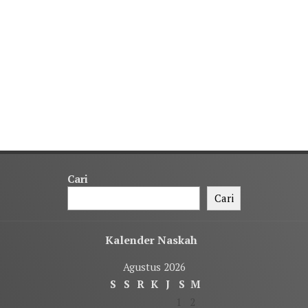
Cari
Cari
Kalender Naskah
Agustus 2026
S
S
R
K
J
S
M
1
2