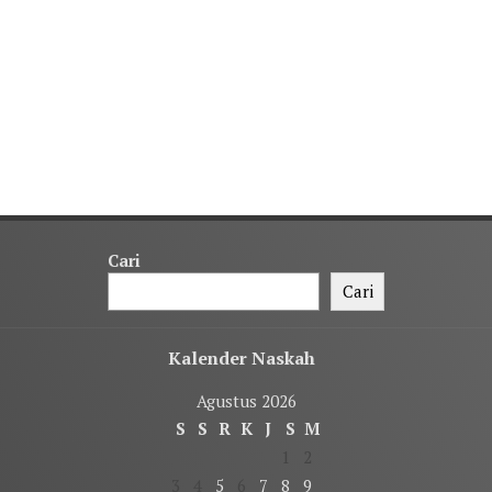
Cari
Cari
Kalender Naskah
Agustus 2026
S
S
R
K
J
S
M
1
2
3
4
5
6
7
8
9