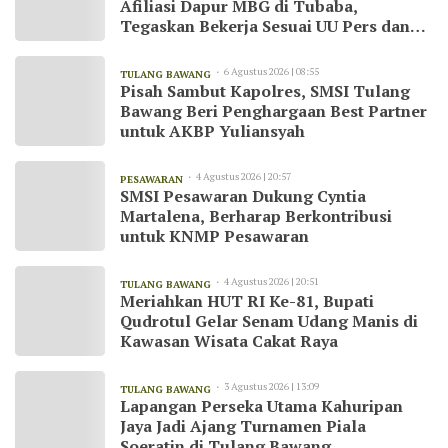
Afiliasi Dapur MBG di Tubaba,
Tegaskan Bekerja Sesuai UU Pers dan
Kode Etik Jurnalistik
6 Agustus 2026 | 08:55
TULANG BAWANG
Pisah Sambut Kapolres, SMSI Tulang
Bawang Beri Penghargaan Best Partner
untuk AKBP Yuliansyah
4 Agustus 2026 | 20:57
PESAWARAN
SMSI Pesawaran Dukung Cyntia
Martalena, Berharap Berkontribusi
untuk KNMP Pesawaran
4 Agustus 2026 | 20:51
TULANG BAWANG
Meriahkan HUT RI Ke-81, Bupati
Qudrotul Gelar Senam Udang Manis di
Kawasan Wisata Cakat Raya
3 Agustus 2026 | 13:09
TULANG BAWANG
Lapangan Perseka Utama Kahuripan
Jaya Jadi Ajang Turnamen Piala
Soeratin di Tulang Bawang