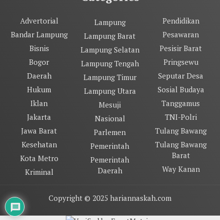
Advertorial
Pendidikan
Lampung
Bandar Lampung
Pesawaran
Lampung Barat
Bisnis
Pesisir Barat
Lampung Selatan
Bogor
Pringsewu
Lampung Tengah
Daerah
Seputar Desa
Lampung Timur
Hukum
Sosial Budaya
Lampung Utara
Iklan
Tanggamus
Mesuji
Jakarta
TNI-Polri
Nasional
Jawa Barat
Tulang Bawang
Parlemen
Kesehatan
Tulang Bawang
Pemerintah
Barat
Kota Metro
Pemerintah
Way Kanan
Daerah
Kriminal
Copyright © 2025 hariannaskah.com