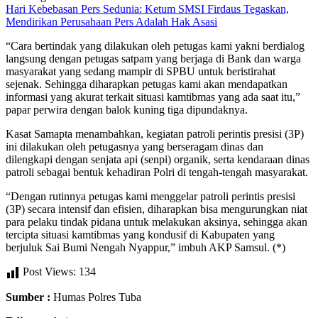
Hari Kebebasan Pers Sedunia: Ketum SMSI Firdaus Tegaskan,
Mendirikan Perusahaan Pers Adalah Hak Asasi
“Cara bertindak yang dilakukan oleh petugas kami yakni berdialog
langsung dengan petugas satpam yang berjaga di Bank dan warga
masyarakat yang sedang mampir di SPBU untuk beristirahat
sejenak. Sehingga diharapkan petugas kami akan mendapatkan
informasi yang akurat terkait situasi kamtibmas yang ada saat itu,”
papar perwira dengan balok kuning tiga dipundaknya.
Kasat Samapta menambahkan, kegiatan patroli perintis presisi (3P)
ini dilakukan oleh petugasnya yang berseragam dinas dan
dilengkapi dengan senjata api (senpi) organik, serta kendaraan dinas
patroli sebagai bentuk kehadiran Polri di tengah-tengah masyarakat.
“Dengan rutinnya petugas kami menggelar patroli perintis presisi
(3P) secara intensif dan efisien, diharapkan bisa mengurungkan niat
para pelaku tindak pidana untuk melakukan aksinya, sehingga akan
tercipta situasi kamtibmas yang kondusif di Kabupaten yang
berjuluk Sai Bumi Nengah Nyappur,” imbuh AKP Samsul. (*)
Post Views:
134
Sumber :
Humas Polres Tuba