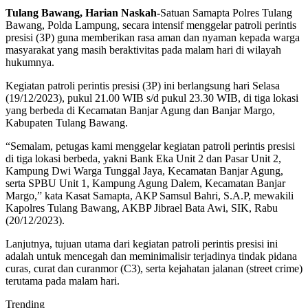
Tulang Bawang, Harian Naskah-
Satuan Samapta Polres Tulang
Bawang, Polda Lampung, secara intensif menggelar patroli perintis
presisi (3P) guna memberikan rasa aman dan nyaman kepada warga
masyarakat yang masih beraktivitas pada malam hari di wilayah
hukumnya.
Kegiatan patroli perintis presisi (3P) ini berlangsung hari Selasa
(19/12/2023), pukul 21.00 WIB s/d pukul 23.30 WIB, di tiga lokasi
yang berbeda di Kecamatan Banjar Agung dan Banjar Margo,
Kabupaten Tulang Bawang.
“Semalam, petugas kami menggelar kegiatan patroli perintis presisi
di tiga lokasi berbeda, yakni Bank Eka Unit 2 dan Pasar Unit 2,
Kampung Dwi Warga Tunggal Jaya, Kecamatan Banjar Agung,
serta SPBU Unit 1, Kampung Agung Dalem, Kecamatan Banjar
Margo,” kata Kasat Samapta, AKP Samsul Bahri, S.A.P, mewakili
Kapolres Tulang Bawang, AKBP Jibrael Bata Awi, SIK, Rabu
(20/12/2023).
Lanjutnya, tujuan utama dari kegiatan patroli perintis presisi ini
adalah untuk mencegah dan meminimalisir terjadinya tindak pidana
curas, curat dan curanmor (C3), serta kejahatan jalanan (street crime)
terutama pada malam hari.
Trending