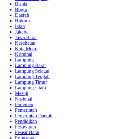
Bisnis
Bogor
Daerah
Hukum
Iklan
Jakarta
Jawa Barat
Kesehatan
Kota Metro
Kriminal
Lampung
Lampung Barat
Lampung Selatan
Lampung Tengah
Lampung Timur
Lampung Utara
Mesuji
Nasional
Parlemen
Pemerintah
Pemerintah Daerah
Pendidikan
Pesawaran
Pesisir Barat
Pringsewu