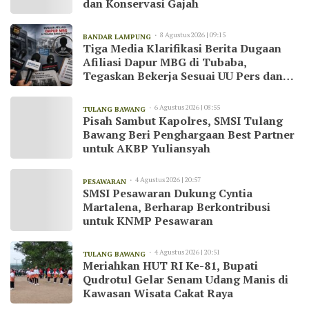
dan Konservasi Gajah
8 Agustus 2026 | 09:15
BANDAR LAMPUNG
Tiga Media Klarifikasi Berita Dugaan
Afiliasi Dapur MBG di Tubaba,
Tegaskan Bekerja Sesuai UU Pers dan
Kode Etik Jurnalistik
6 Agustus 2026 | 08:55
TULANG BAWANG
Pisah Sambut Kapolres, SMSI Tulang
Bawang Beri Penghargaan Best Partner
untuk AKBP Yuliansyah
4 Agustus 2026 | 20:57
PESAWARAN
SMSI Pesawaran Dukung Cyntia
Martalena, Berharap Berkontribusi
untuk KNMP Pesawaran
4 Agustus 2026 | 20:51
TULANG BAWANG
Meriahkan HUT RI Ke-81, Bupati
Qudrotul Gelar Senam Udang Manis di
Kawasan Wisata Cakat Raya