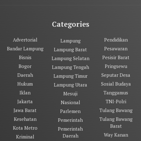
Categories
Advertorial
Pendidikan
Lampung
Bandar Lampung
Pesawaran
Lampung Barat
Bisnis
Pesisir Barat
Lampung Selatan
Bogor
Pringsewu
Lampung Tengah
Daerah
Seputar Desa
Lampung Timur
Hukum
Sosial Budaya
Lampung Utara
Iklan
Tanggamus
Mesuji
Jakarta
TNI-Polri
Nasional
Jawa Barat
Tulang Bawang
Parlemen
Kesehatan
Tulang Bawang
Pemerintah
Barat
Kota Metro
Pemerintah
Way Kanan
Daerah
Kriminal