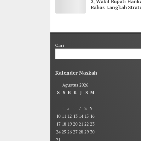
2, Wakil Bupati Han
Bahas Langkah Strat
demi Kenyamanan
Masyarakat
Cari
Kalender Naskah
Agustus 2026
S
S
R
K
J
S
M
1
2
3
4
5
6
7
8
9
10
11
12
13
14
15
16
17
18
19
20
21
22
23
24
25
26
27
28
29
30
31