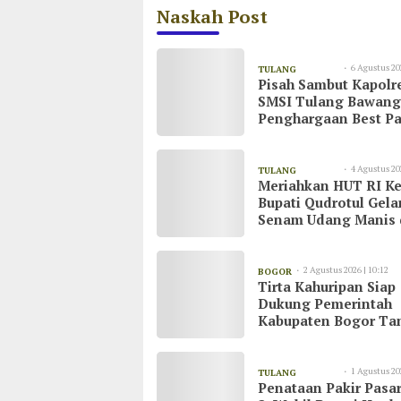
Naskah Post
6 Agustus 20
TULANG
Pisah Sambut Kapolr
08:55
BAWANG
SMSI Tulang Bawang
Penghargaan Best Pa
untuk AKBP Yuliansy
4 Agustus 20
TULANG
Meriahkan HUT RI Ke
20:51
BAWANG
Bupati Qudrotul Gela
Senam Udang Manis 
Kawasan Wisata Cak
Raya
2 Agustus 2026 | 10:12
BOGOR
Tirta Kahuripan Siap
Dukung Pemerintah
Kabupaten Bogor Ta
Dampak Kemarau
1 Agustus 20
TULANG
Penataan Pakir Pasar
23:03
BAWANG