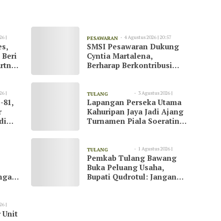
26 |
4 Agustus 2026 | 20:57
PESAWARAN
es,
SMSI Pesawaran Dukung
 Beri
Cyntia Martalena,
rtner
Berharap Berkontribusi
ah
untuk KNMP Pesawaran
26 |
3 Agustus 2026 |
TULANG
-81,
Lapangan Perseka Utama
13:09
BAWANG
r
Kahuripan Jaya Jadi Ajang
di
Turnamen Piala Soeratin
at
di Tulang Bawang
1 Agustus 2026 |
TULANG
Pemkab Tulang Bawang
23:07
BAWANG
Buka Peluang Usaha,
ngani
Bupati Qudrotul: Jangan
Hanya Jadi Penonton
26 |
 Unit