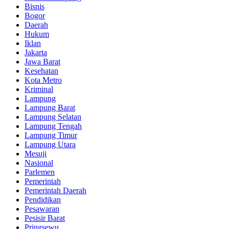
Bisnis
Bogor
Daerah
Hukum
Iklan
Jakarta
Jawa Barat
Kesehatan
Kota Metro
Kriminal
Lampung
Lampung Barat
Lampung Selatan
Lampung Tengah
Lampung Timur
Lampung Utara
Mesuji
Nasional
Parlemen
Pemerintah
Pemerintah Daerah
Pendidikan
Pesawaran
Pesisir Barat
Pringsewu