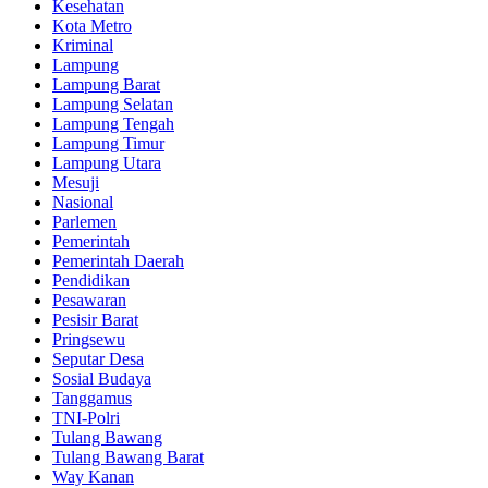
Kesehatan
Kota Metro
Kriminal
Lampung
Lampung Barat
Lampung Selatan
Lampung Tengah
Lampung Timur
Lampung Utara
Mesuji
Nasional
Parlemen
Pemerintah
Pemerintah Daerah
Pendidikan
Pesawaran
Pesisir Barat
Pringsewu
Seputar Desa
Sosial Budaya
Tanggamus
TNI-Polri
Tulang Bawang
Tulang Bawang Barat
Way Kanan