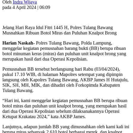
Oleh
Indra Wijaya
pada 4 April 2024 | 06:09
Jelang Hari Raya Idul Fitri 1445 H, Polres Tulang Bawang
Musnahkan Ribuan Botol Miras dan Puluhan Knalpot Brong
Harian Naskah-
Polres Tulang Bawang, Polda Lampung,
menggelar kegiatan pemusnahan barang bukti (BB) berupa ribuan
botol minuman keras (miras) dan puluhan unit knalpot brong yang
merupakan hasil dari dua Operasi Kepolisian.
Pemusnahan BB tersebut berlangsung hari Rabu (03/04/2024),
pukul 17.10 WIB, di halaman Mapolres setempat yang dipimpin
langsung oleh Kapolres Tulang Bawang, AKBP James H Hutajulu,
SIK, SH, MH, MIK, dan dihadiri oleh Forkopimda Kabupaten
Tulang Bawang.
“Hari ini, kami menggelar kegiatan pemusnahan BB berupa ribuan
botol miras dan puluhan unit knalpot brong, yang merupakan hasil
dari dua Operasi Kepolisian sebelum dilaksanakannya Operasi
Ketupat Krakatau 2024,” kata AKBP James.
Lanjutnya, adapun jumlah BB yang dimusnahkan oleh kami kali ini
berupa miras sebanyak 2.610 botol berbagai merek, dan knalpot