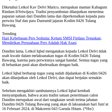
Diketahui Letkol Kav Delvi Marico, merupakan mantan Kabagum
Rindam ll/Sriwijaya. Tradisi penyambutan dilanjutkan menerima
paparan satuan dari Dandim lama dan diperkenalkan kepada para
perwira Staf dan para Danramil jajaran Kodim 0426 Tulang
Bawang.
Trending
Hari Kebebasan Pers Sedunia: Ketum SMSI Firdaus Tegaskan,
Mendirikan Perusahaan Pers Adalah Hak Asasi
Dandim lama, Letkol Iqbal mengatakan kepada Letkol Delvi tidak
usah kwatir dalam melaksanakan tugas di Kodim 0426 Tulang
Bawang, karena para perwiranya sangat handal. Semua tugas yang
di bebankan pasti akan diselesaikan dengan baik.
Letkol Iqbal berharap tugas yang sudah dijalankan di Kodim 0426
akan dilanjutkan oleh Letkol Delvi, dan dapat berjalan semakin
baik.
Sebelum mengakhiri sambutannya Letkol Iqbal kembali
menyampaikan, bahwa acara tradisi satuan penerimaan calon
Dandim merupakan awal dari rangkaian serah terima jabatan
Dandim 0426 Tulang Bawang yang akan di laksanakan hari Jum’at
16 Februari 2024, di Makorem 043 Garuda Hitam. (*Hn/)