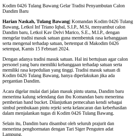
Kodim 0426 Tulang Bawang Gelar Tradisi Penyambutan Calon
Dandim Baru
Harian Naskah, Tulang Bawang|
Komandan Kodim 0426 Tulang
Bawang, Letkol Inf Triano Iqbal, S.I.P., M.Si, menyambut calon
Dandim baru, Letkol Kav Delvi Marico, S.E., M.I.P., dengan
mengelar tradisi masuk satuan guna membentuk rasa kebanggaan
serta mengenal terhadap satuan, bertempat di Makodim 0426
setempat, Kamis 15 Februari 2024.
Dengan adanya tradisi masuk satuan. Hal ini bertujuan agar calon
personel yang baru memiliki kebanggaan terhadap satuan serta
memiliki rasa kepedulian yang tinggi. Tradisi masuk satuan di
Kodim 0426 Tulang Bawang, hanya diperlakukan jika ada
pergantian Dandim.
Acara digelar mulai dari jalan masuk pintu utama, Dandim baru
menerima kalung selendang dan ibu Komandan baru menerima
pemberian hand bucket. Dilanjutkan pemecahan kendi sebagai
simbul pembukaan pintu rejeki serta kelancaran dan keberhasilan
dalam menjalankan tugas di Kodim 0426 Tulang Bawang.
Selain itu, Dandim baru disambut oleh seluruh prajurit dan
menerima penghormatan dengan Tari Siger Penguten adat
Lampung.