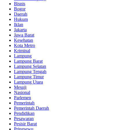
Bisnis
Bogor
Daerah
Hukum
Iklan
Jakarta
Jawa Barat
Kesehatan
Kota Metro
Kriminal
Lampung
Lampung Barat
Lampung Selatan
Lampung Tengah
Lampung Timur
Lampung Utara
Mesuji
Nasional
Parlemen
Pemerintah
Pemerintah Daerah
Pendidikan
Pesawaran
Pesisir Barat
Pringsewu