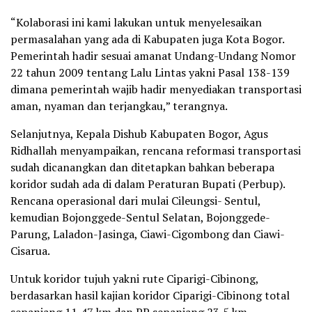
“Kolaborasi ini kami lakukan untuk menyelesaikan
permasalahan yang ada di Kabupaten juga Kota Bogor.
Pemerintah hadir sesuai amanat Undang-Undang Nomor
22 tahun 2009 tentang Lalu Lintas yakni Pasal 138-139
dimana pemerintah wajib hadir menyediakan transportasi
aman, nyaman dan terjangkau,” terangnya.
Selanjutnya, Kepala Dishub Kabupaten Bogor, Agus
Ridhallah menyampaikan, rencana reformasi transportasi
sudah dicanangkan dan ditetapkan bahkan beberapa
koridor sudah ada di dalam Peraturan Bupati (Perbup).
Rencana operasional dari mulai Cileungsi- Sentul,
kemudian Bojonggede-Sentul Selatan, Bojonggede-
Parung, Laladon-Jasinga, Ciawi-Cigombong dan Ciawi-
Cisarua.
Untuk koridor tujuh yakni rute Ciparigi-Cibinong,
berdasarkan hasil kajian koridor Ciparigi-Cibinong total
sepanjang 11,47 km dan PP sepanjang 23,5 km