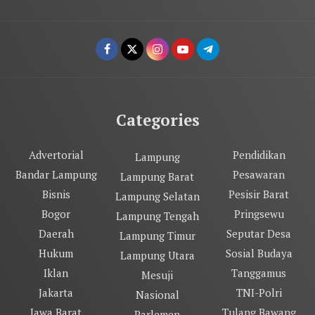
Categories
Advertorial
Pendidikan
Lampung
Bandar Lampung
Pesawaran
Lampung Barat
Bisnis
Pesisir Barat
Lampung Selatan
Bogor
Pringsewu
Lampung Tengah
Daerah
Seputar Desa
Lampung Timur
Hukum
Sosial Budaya
Lampung Utara
Iklan
Tanggamus
Mesuji
Jakarta
TNI-Polri
Nasional
Jawa Barat
Tulang Bawang
Parlemen