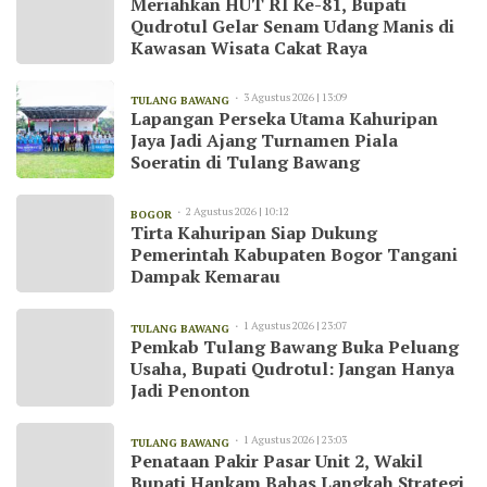
Meriahkan HUT RI Ke-81, Bupati
Qudrotul Gelar Senam Udang Manis di
Kawasan Wisata Cakat Raya
3 Agustus 2026 | 13:09
TULANG BAWANG
Lapangan Perseka Utama Kahuripan
Jaya Jadi Ajang Turnamen Piala
Soeratin di Tulang Bawang
2 Agustus 2026 | 10:12
BOGOR
Tirta Kahuripan Siap Dukung
Pemerintah Kabupaten Bogor Tangani
Dampak Kemarau
1 Agustus 2026 | 23:07
TULANG BAWANG
Pemkab Tulang Bawang Buka Peluang
Usaha, Bupati Qudrotul: Jangan Hanya
Jadi Penonton
1 Agustus 2026 | 23:03
TULANG BAWANG
Penataan Pakir Pasar Unit 2, Wakil
Bupati Hankam Bahas Langkah Strategi