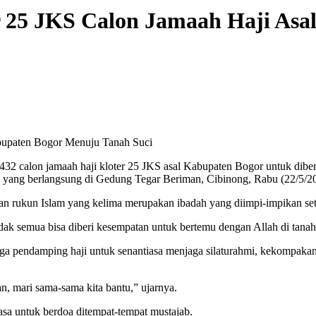
r 25 JKS Calon Jamaah Haji As
bupaten Bogor Menuju Tanah Suci
32 calon jamaah haji kloter 25 JKS asal Kabupaten Bogor untuk dibe
 yang berlangsung di Gedung Tegar Beriman, Cibinong, Rabu (22/5/2
 rukun Islam yang kelima merupakan ibadah yang diimpi-impikan set
tidak semua bisa diberi kesempatan untuk bertemu dengan Allah di ta
juga pendamping haji untuk senantiasa menjaga silaturahmi, kekompak
, mari sama-sama kita bantu,” ujarnya.
asa untuk berdoa ditempat-tempat mustajab.