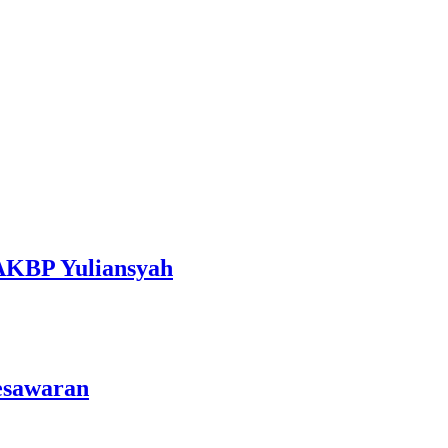
 AKBP Yuliansyah
esawaran