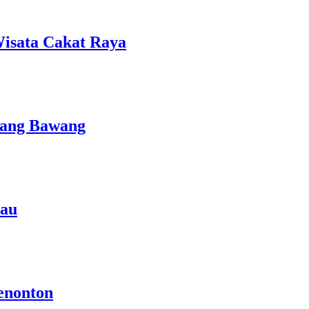
isata Cakat Raya
lang Bawang
rau
enonton