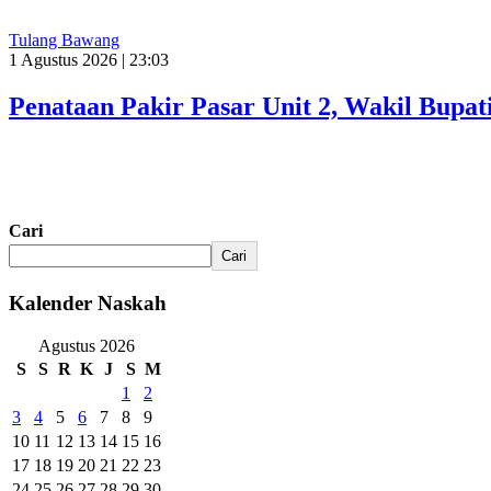
Tulang Bawang
1 Agustus 2026 | 23:03
Penataan Pakir Pasar Unit 2, Wakil Bup
Cari
Cari
Kalender Naskah
Agustus 2026
S
S
R
K
J
S
M
1
2
3
4
5
6
7
8
9
10
11
12
13
14
15
16
17
18
19
20
21
22
23
24
25
26
27
28
29
30