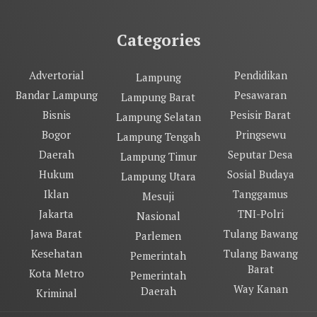
Categories
Advertorial
Pendidikan
Lampung
Bandar Lampung
Pesawaran
Lampung Barat
Bisnis
Pesisir Barat
Lampung Selatan
Bogor
Pringsewu
Lampung Tengah
Daerah
Seputar Desa
Lampung Timur
Hukum
Sosial Budaya
Lampung Utara
Iklan
Tanggamus
Mesuji
Jakarta
TNI-Polri
Nasional
Jawa Barat
Tulang Bawang
Parlemen
Kesehatan
Tulang Bawang
Pemerintah
Barat
Kota Metro
Pemerintah
Way Kanan
Daerah
Kriminal