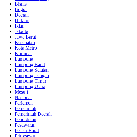
Bisnis
Bogor
Daerah
Hukum
Iklan
Jakarta
Jawa Barat
Kesehatan
Kota Metro
Kriminal
Lampung
Lampung Barat
Lampung Selatan
Lampung Tengah
Lampung Timur
Lampung Utara
Mesuji
Nasional
Parlemen
Pemerintah
Pemerintah Daerah
Pendidikan
Pesawaran
Pesisir Barat
Pringsewu