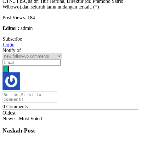
CTN., FISQua.dr. Tiur Herlina, Direktur (dr. Pramono Satrio
Wibowo),dan seluruh tamu undangan terkait. (*)
Post Views:
184
Editor :
admin
Subscribe
Login
Notify of
0
Comments
Oldest
Newest
Most Voted
Naskah Post