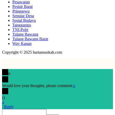
Pesawaran
Pesisir Barat
Pringsewu
Seputar Desa
Sosial Budaya
Tanggamus
TNI-Polri
Tulang Bawang
Tulang Bawang Barat
Way Kanan
Copyright © 2025 hariannaskah.com
0
Would love your thoughts, please comment.
x
(
)
x
|
Reply