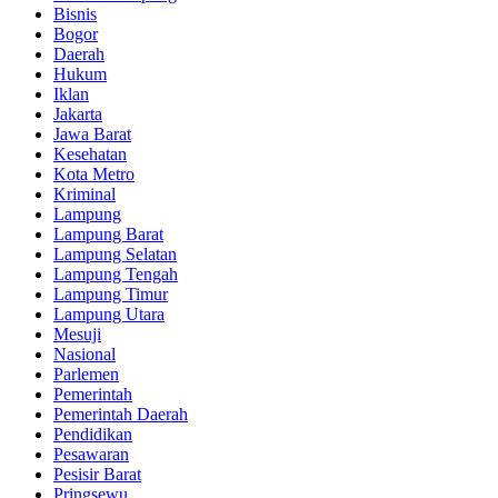
Bisnis
Bogor
Daerah
Hukum
Iklan
Jakarta
Jawa Barat
Kesehatan
Kota Metro
Kriminal
Lampung
Lampung Barat
Lampung Selatan
Lampung Tengah
Lampung Timur
Lampung Utara
Mesuji
Nasional
Parlemen
Pemerintah
Pemerintah Daerah
Pendidikan
Pesawaran
Pesisir Barat
Pringsewu