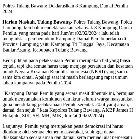
Polres Tulang Bawang Deklarasikan 8 Kampung Damai Pemilu
2024
Harian Naskah, Tulang Bawang-
Polres Tulang Bawang, Polda
Lampung, kembali mendeklarasikan sebanyak 8 Kampung Damai
Pemilu, yang mana pada hari Jum’at (02/02/2024) lalu telah
menginisiasi pembentukan Kampung Damai Pemilu pertama di
Provinsi Lampung yaitu Kampung Tri Tunggal Jaya, Kecamatan
Banjar Agung, Kabupaten Tulang Bawang.
Beda pilihan pada pelaksanaan Pemilu merupakan hal yang biasa
terjadi, tapi kita semua harus tetap menjaga persatuan dan kesatuan
untuk Negara Kesatuan Republik Indonesia (NKRI) yang sama-
sama kita cintai. Apalagi saat ini masih berlangsung rapat umum
tahap kampanye pada Pemilu 2024.
“Kampung Damai Pemilu yang secara masif dibentuk ini, bertujuan
untuk menyamakan komitmen dan ikrar seluruh warga masyarakat
guna mendukung pelaksanaan Pemilu serentak 2024 yang aman,
damai, dan sejuk,” kata Kapolres Tulang Bawang, AKBP James H
Hutajulu, SIK, SH, MH, MIK, Jum’at (09/02/2024).
Lanjutnya, Pemilu yang merupakan pesta demokrasi ini harus
didukung oleh semua elemen masyarakat, sehingga dapat
dilaksanakan secara aman dan damai, serta menjadi alat pemersatu