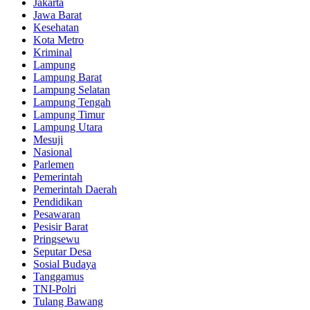
Jakarta
Jawa Barat
Kesehatan
Kota Metro
Kriminal
Lampung
Lampung Barat
Lampung Selatan
Lampung Tengah
Lampung Timur
Lampung Utara
Mesuji
Nasional
Parlemen
Pemerintah
Pemerintah Daerah
Pendidikan
Pesawaran
Pesisir Barat
Pringsewu
Seputar Desa
Sosial Budaya
Tanggamus
TNI-Polri
Tulang Bawang