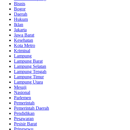
Bisnis
Bogor
Daerah
Hukum
Iklan
Jakarta
Jawa Barat
Kesehatan
Kota Metro
Kriminal
Lampung
Lampung Barat
Lampung Selatan
Lampung Tengah
Lampung Timur
Lampung Utara
Mesuji
Nasional
Parlemen
Pemerintah
Pemerintah Daerah
Pendidikan
Pesawaran
Pesisir Barat
Pringsewu