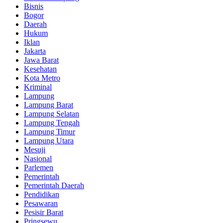
Bisnis
Bogor
Daerah
Hukum
Iklan
Jakarta
Jawa Barat
Kesehatan
Kota Metro
Kriminal
Lampung
Lampung Barat
Lampung Selatan
Lampung Tengah
Lampung Timur
Lampung Utara
Mesuji
Nasional
Parlemen
Pemerintah
Pemerintah Daerah
Pendidikan
Pesawaran
Pesisir Barat
Pringsewu