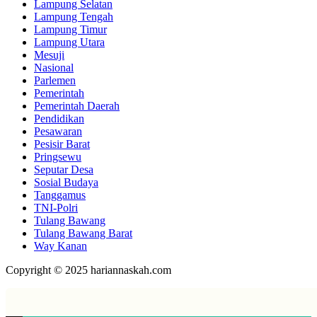
Lampung Selatan
Lampung Tengah
Lampung Timur
Lampung Utara
Mesuji
Nasional
Parlemen
Pemerintah
Pemerintah Daerah
Pendidikan
Pesawaran
Pesisir Barat
Pringsewu
Seputar Desa
Sosial Budaya
Tanggamus
TNI-Polri
Tulang Bawang
Tulang Bawang Barat
Way Kanan
Copyright © 2025 hariannaskah.com