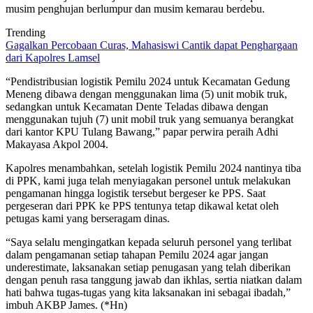
musim penghujan berlumpur dan musim kemarau berdebu.
Trending
Gagalkan Percobaan Curas, Mahasiswi Cantik dapat Penghargaan
dari Kapolres Lamsel
“Pendistribusian logistik Pemilu 2024 untuk Kecamatan Gedung
Meneng dibawa dengan menggunakan lima (5) unit mobik truk,
sedangkan untuk Kecamatan Dente Teladas dibawa dengan
menggunakan tujuh (7) unit mobil truk yang semuanya berangkat
dari kantor KPU Tulang Bawang,” papar perwira peraih Adhi
Makayasa Akpol 2004.
Kapolres menambahkan, setelah logistik Pemilu 2024 nantinya tiba
di PPK, kami juga telah menyiagakan personel untuk melakukan
pengamanan hingga logistik tersebut bergeser ke PPS. Saat
pergeseran dari PPK ke PPS tentunya tetap dikawal ketat oleh
petugas kami yang berseragam dinas.
“Saya selalu mengingatkan kepada seluruh personel yang terlibat
dalam pengamanan setiap tahapan Pemilu 2024 agar jangan
underestimate, laksanakan setiap penugasan yang telah diberikan
dengan penuh rasa tanggung jawab dan ikhlas, sertia niatkan dalam
hati bahwa tugas-tugas yang kita laksanakan ini sebagai ibadah,”
imbuh AKBP James. (*Hn)