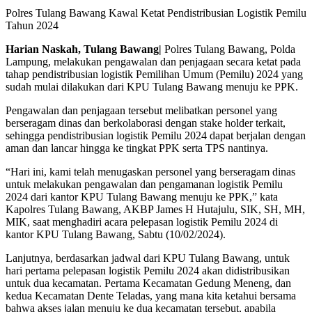
Polres Tulang Bawang Kawal Ketat Pendistribusian Logistik Pemilu
Tahun 2024
Harian Naskah,
Tulang Bawang|
Polres Tulang Bawang, Polda
Lampung, melakukan pengawalan dan penjagaan secara ketat pada
tahap pendistribusian logistik Pemilihan Umum (Pemilu) 2024 yang
sudah mulai dilakukan dari KPU Tulang Bawang menuju ke PPK.
Pengawalan dan penjagaan tersebut melibatkan personel yang
berseragam dinas dan berkolaborasi dengan stake holder terkait,
sehingga pendistribusian logistik Pemilu 2024 dapat berjalan dengan
aman dan lancar hingga ke tingkat PPK serta TPS nantinya.
“Hari ini, kami telah menugaskan personel yang berseragam dinas
untuk melakukan pengawalan dan pengamanan logistik Pemilu
2024 dari kantor KPU Tulang Bawang menuju ke PPK,” kata
Kapolres Tulang Bawang, AKBP James H Hutajulu, SIK, SH, MH,
MIK, saat menghadiri acara pelepasan logistik Pemilu 2024 di
kantor KPU Tulang Bawang, Sabtu (10/02/2024).
Lanjutnya, berdasarkan jadwal dari KPU Tulang Bawang, untuk
hari pertama pelepasan logistik Pemilu 2024 akan didistribusikan
untuk dua kecamatan. Pertama Kecamatan Gedung Meneng, dan
kedua Kecamatan Dente Teladas, yang mana kita ketahui bersama
bahwa akses jalan menuju ke dua kecamatan tersebut, apabila