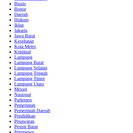
Bisnis
Bogor
Daerah
Hukum
Iklan
Jakarta
Jawa Barat
Kesehatan
Kota Metro
Kriminal
Lampung
Lampung Barat
Lampung Selatan
Lampung Tengah
Lampung Timur
Lampung Utara
Mesuji
Nasional
Parlemen
Pemerintah
Pemerintah Daerah
Pendidikan
Pesawaran
Pesisir Barat
Pringsewu