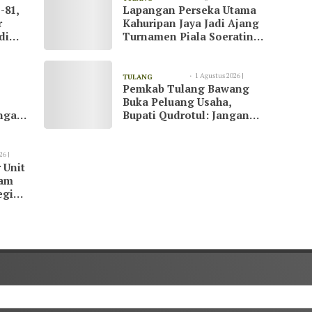
-81,
Lapangan Perseka Utama
13:09
BAWANG
r
Kahuripan Jaya Jadi Ajang
di
Turnamen Piala Soeratin
at
di Tulang Bawang
1 Agustus 2026 |
TULANG
Pemkab Tulang Bawang
23:07
BAWANG
Buka Peluang Usaha,
ngani
Bupati Qudrotul: Jangan
Hanya Jadi Penonton
26 |
 Unit
kam
egi