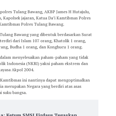
Kapolres Tulang Bawang, AKBP James H Hutajulu,
, Kapolsek jajaran, Katua Da’i Kamtibmas Polres
 Kamtibmas Polres Tulang Bawang.
 Tulang Bawang yang dibentuk berdasarkan Surat
rdiri dari Islam 107 orang, Khatolik 1 orang,
orang, Budha 1 orang, dan Konghucu 1 orang.
r dalam menyelesaikan paham-paham yang tidak
lik Indonesia (NKRI) yakni paham ekstrem dan
kayasa Akpol 2004.
i Kamtibmas ini nantinya dapat mengoptimalkan
sia merupakan Negara yang berdiri atas asas
i suku bangsa.
ia: Ketum SMSI Firdaus Tegaskan,