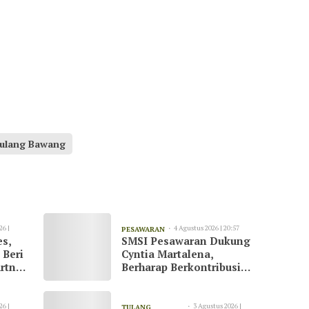
Tulang Bawang
26 |
4 Agustus 2026 | 20:57
PESAWARAN
es,
SMSI Pesawaran Dukung
 Beri
Cyntia Martalena,
rtner
Berharap Berkontribusi
ah
untuk KNMP Pesawaran
26 |
3 Agustus 2026 |
TULANG