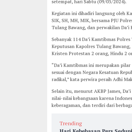
setempat, hari Sabtu (09/03/2024).
Kegiatan ini dihadiri langsung oleh 
SIK, SH, MH, MIK, bersama PJU Polres
Tulang Bawang, dan perwakilan Da’i
Sebanyak 114 Da’i Kamtibmas Polres
Keputusan Kapolres Tulang Bawang, te
Kristen Protestan 2 orang, Hindu 2 
“Da’i Kamtibmas ini merupakan pila
sesuai dengan Negara Kesatuan Repub
radikal,” kata perwira peraih Adhi Ma
Selain itu, menurut AKBP James, Da’
nilai-nilai kebangsaan karena Indone
keberagaman, dan terdiri dari berbaga
Trending
Hari Kebebasan Pers Sedun