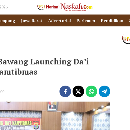
 2026
ampung
Jawa Barat
Advertorial
Parlemen
Pendidikan
 Bawang Launching Da’i
amtibmas
:00