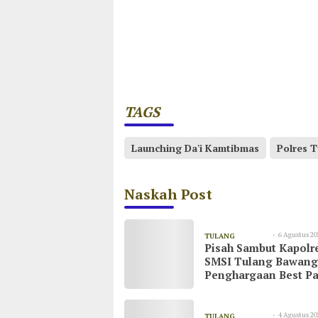
TAGS
Launching Da'i Kamtibmas
Polres 
Naskah Post
6 Agustus 20
TULANG
Pisah Sambut Kapolr
08:55
BAWANG
SMSI Tulang Bawang
Penghargaan Best Pa
untuk AKBP Yuliansy
4 Agustus 20
TULANG