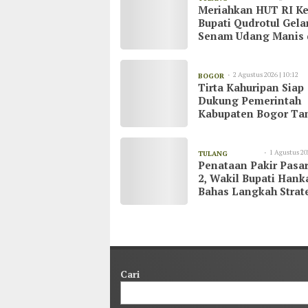
Meriahkan HUT RI Ke
20:51
BAWANG
Bupati Qudrotul Gela
Senam Udang Manis 
Kawasan Wisata Cak
Raya
2 Agustus 2026 | 10:12
BOGOR
Tirta Kahuripan Siap
Dukung Pemerintah
Kabupaten Bogor Ta
Dampak Kemarau
1 Agustus 20
TULANG
Penataan Pakir Pasar
23:03
BAWANG
2, Wakil Bupati Han
Bahas Langkah Strat
demi Kenyamanan
Masyarakat
Cari